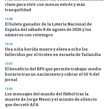
s
clave para vivir con menos estrés y más
tranquilidad
13:28
El boleto ganador de la Lotería Nacional de
España del sábado 8 de agosto de 2026 y los
números con reintegro
13:16
Una niña herida muere y eleva a ocho los
fallecidos por el tiroteo en escuela de Tailandia
13:07
El beneficio del BPS que permite trabajar medio
horario tras un nacimiento y cobrar el 50 % del
jornal
12:43
Los mensajes del mundo del fútbol tras la
muerte de Jorge Messi y el minuto de silencio
que decretó AFA