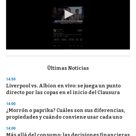
0
s
e
c
Últimas Noticias
o
n
14:50
d
Liverpool vs. Albion en vivo: se juega un punto
s
o
directo por las copas en el inicio del Clausura
f
3
14:00
3
s
¿Morrón o paprika? Cuáles son sus diferencias,
e
propiedades y cuándo conviene usar cada uno
c
o
14:00
n
d
Más allá del consumo: las decisiones financieras