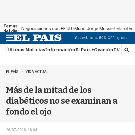
Temas
Negociaciones con EE.UU.
Murió Jorge Messi
Peñarol vs
del día:
Suscribite al 50% OFF
Ingresar
M
e
Últimas Noticias
Información
El País +
Ovación
TV Show
n
M
u
o
s
t
EL PAÍS
VIDA ACTUAL
r
a
Más de la mitad de los
r
b
diabéticos no se examinan a
�
s
fondo el ojo
q
u
e
d
26/07/2018, 18:04