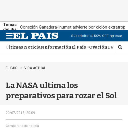
Temas
Conexión Ganadera
Inumet advierte por ciclón extratropi
del día:
Suscribite al 50% OFF
Ingresar
M
e
Últimas Noticias
Información
El País +
Ovación
TV Show
n
M
u
o
s
t
EL PAÍS
VIDA ACTUAL
r
a
La NASA ultima los
r
b
preparativos para rozar el Sol
�
s
q
u
20/07/2018, 20:09
e
d
Compartir esta noticia