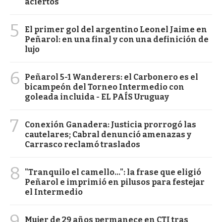
aciertos
5
El primer gol del argentino Leonel Jaime en
Peñarol: en una final y con una definición de
lujo
6
Peñarol 5-1 Wanderers: el Carbonero es el
bicampeón del Torneo Intermedio con
goleada incluida - EL PAÍS Uruguay
7
Conexión Ganadera: Justicia prorrogó las
cautelares; Cabral denunció amenazas y
Carrasco reclamó traslados
8
"Tranquilo el camello...": la frase que eligió
Peñarol e imprimió en pilusos para festejar
el Intermedio
9
Mujer de 29 años permanece en CTI tras