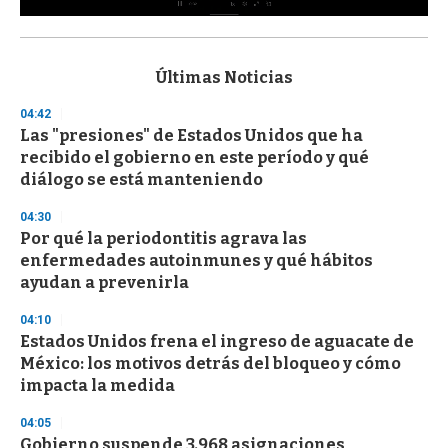
0
s
e
c
Últimas Noticias
o
n
04:42
d
Las "presiones" de Estados Unidos que ha
s
o
recibido el gobierno en este período y qué
f
diálogo se está manteniendo
3
3
s
04:30
e
Por qué la periodontitis agrava las
c
enfermedades autoinmunes y qué hábitos
o
n
ayudan a prevenirla
d
s
04:10
Estados Unidos frena el ingreso de aguacate de
México: los motivos detrás del bloqueo y cómo
impacta la medida
04:05
Gobierno suspende 3.968 asignaciones