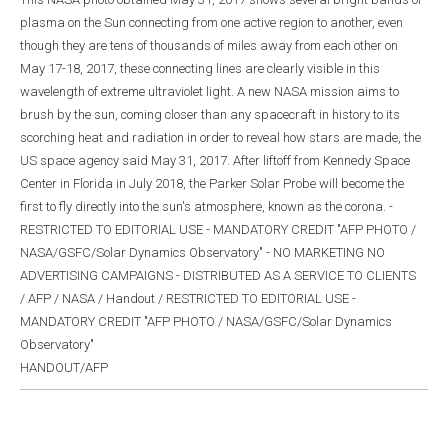
plasma on the Sun connecting from one active region to another, even
though they are tens of thousands of miles away from each other on
May 17-18, 2017, these connecting lines are clearly visible in this
wavelength of extreme ultraviolet light. A new NASA mission aims to
brush by the sun, coming closer than any spacecraft in history to its
scorching heat and radiation in order to reveal how stars are made, the
US space agency said May 31, 2017. After liftoff from Kennedy Space
Center in Florida in July 2018, the Parker Solar Probe will become the
first to fly directly into the sun's atmosphere, known as the corona. -
RESTRICTED TO EDITORIAL USE - MANDATORY CREDIT "AFP PHOTO /
NASA/GSFC/Solar Dynamics Observatory" - NO MARKETING NO
ADVERTISING CAMPAIGNS - DISTRIBUTED AS A SERVICE TO CLIENTS
/ AFP / NASA / Handout / RESTRICTED TO EDITORIAL USE -
MANDATORY CREDIT "AFP PHOTO / NASA/GSFC/Solar Dynamics
Observatory"
HANDOUT/AFP