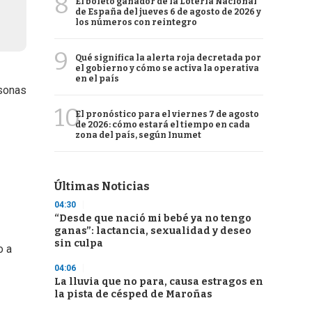
8
El boleto ganador de la Lotería Nacional
de España del jueves 6 de agosto de 2026 y
los números con reintegro
9
Qué significa la alerta roja decretada por
el gobierno y cómo se activa la operativa
en el país
rsonas
10
El pronóstico para el viernes 7 de agosto
de 2026: cómo estará el tiempo en cada
zona del país, según Inumet
Últimas Noticias
04:30
“Desde que nació mi bebé ya no tengo
ganas”: lactancia, sexualidad y deseo
sin culpa
o a
04:06
La lluvia que no para, causa estragos en
la pista de césped de Maroñas