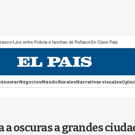
rrasco
Líos entre Policía e hinchas de Peñarol
En Clave País
ienestar
Negocios
Mundo
Rurales
Narrativas visuales
Opin
a a oscuras a grandes ciuda