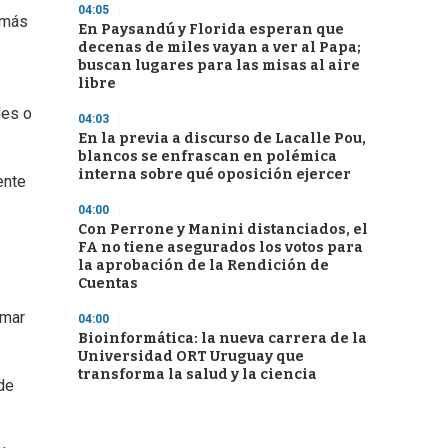
04:05
a más
En Paysandú y Florida esperan que
decenas de miles vayan a ver al Papa;
buscan lugares para las misas al aire
libre
les o
04:03
En la previa a discurso de Lacalle Pou,
blancos se enfrascan en polémica
interna sobre qué oposición ejercer
ente
04:00
Con Perrone y Manini distanciados, el
FA no tiene asegurados los votos para
la aprobación de la Rendición de
Cuentas
omar
04:00
Bioinformática: la nueva carrera de la
Universidad ORT Uruguay que
transforma la salud y la ciencia
de