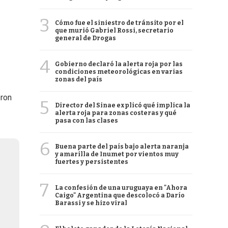
3
Cómo fue el siniestro de tránsito por el
que murió Gabriel Rossi, secretario
general de Drogas
4
Gobierno declaró la alerta roja por las
condiciones meteorológicas en varias
zonas del país
eron
5
Director del Sinae explicó qué implica la
alerta roja para zonas costeras y qué
pasa con las clases
6
Buena parte del país bajo alerta naranja
y amarilla de Inumet por vientos muy
fuertes y persistentes
7
La confesión de una uruguaya en "Ahora
Caigo" Argentina que descolocó a Darío
Barassi y se hizo viral