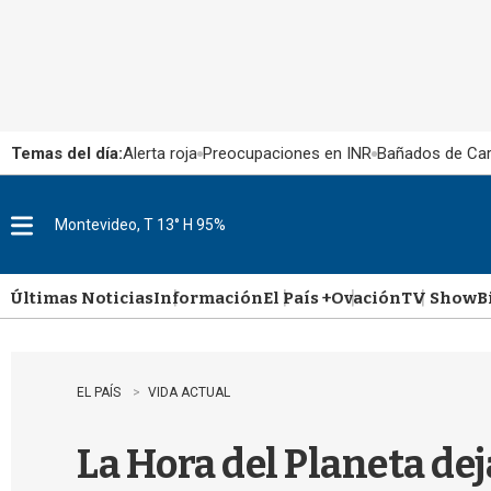
Temas del día:
Alerta roja
Preocupaciones en INR
Bañados de Ca
Montevideo, T 13° H 95%
M
e
n
u
Últimas Noticias
Información
El País +
Ovación
TV Show
B
EL PAÍS
VIDA ACTUAL
La Hora del Planeta dej