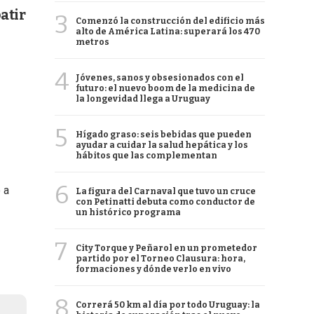
atir
3
Comenzó la construcción del edificio más
alto de América Latina: superará los 470
metros
4
Jóvenes, sanos y obsesionados con el
futuro: el nuevo boom de la medicina de
la longevidad llega a Uruguay
5
Hígado graso: seis bebidas que pueden
ayudar a cuidar la salud hepática y los
hábitos que las complementan
6
 a
La figura del Carnaval que tuvo un cruce
con Petinatti debuta como conductor de
un histórico programa
7
City Torque y Peñarol en un prometedor
partido por el Torneo Clausura: hora,
formaciones y dónde verlo en vivo
8
Correrá 50 km al día por todo Uruguay: la