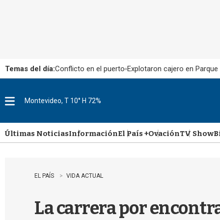
Temas del día:
Conflicto en el puerto
Explotaron cajero en Parque
Montevideo, T 10° H 72%
M
e
n
u
Últimas Noticias
Información
El País +
Ovación
TV Show
B
EL PAÍS
VIDA ACTUAL
La carrera por encontr