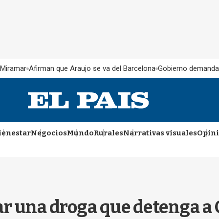
 Miramar
Afirman que Araujo se va del Barcelona
Gobierno demanda
ienestar
Negocios
Mundo
Rurales
Narrativas visuales
Opin
ar una droga que detenga a 