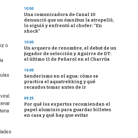
10:00
Una comunicadora de Canal 10
denunció que un ómnibus la atropelló,
lo siguió y enfrentó al chofer: "En
shock"
10:00
iz o
Un arquero de renombre, el debut de un
jugador de selección y Aguirre de DT:
el último 11 de Peñarol en el Charrúa
la
10:00
lulas
Senderismo en el agua: cómo se
practica el aquatrekking y qué
recaudos tomar antes de ir
iral.
09:25
tenar
Por qué los expertos recomiendan el
papel aluminio para guardar billetes
ntena
en casa y qué hay que evitar
edades