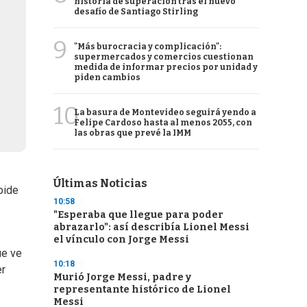
historia de superación tras el nuevo
desafío de Santiago Stirling
9
"Más burocracia y complicación":
supermercados y comercios cuestionan
medida de informar precios por unidad y
piden cambios
10
La basura de Montevideo seguirá yendo a
Felipe Cardoso hasta al menos 2055, con
las obras que prevé la IMM
Últimas Noticias
pide
10:58
"Esperaba que llegue para poder
abrazarlo": así describía Lionel Messi
el vínculo con Jorge Messi
ue ve
10:18
er
Murió Jorge Messi, padre y
representante histórico de Lionel
Messi