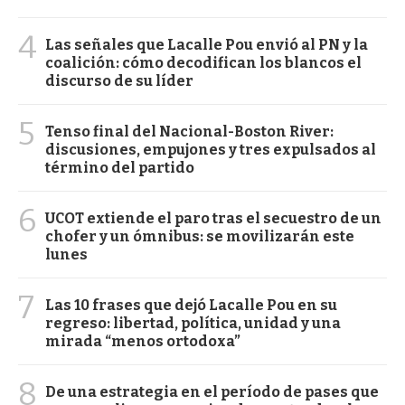
4
Las señales que Lacalle Pou envió al PN y la
coalición: cómo decodifican los blancos el
discurso de su líder
5
Tenso final del Nacional-Boston River:
discusiones, empujones y tres expulsados al
término del partido
6
UCOT extiende el paro tras el secuestro de un
chofer y un ómnibus: se movilizarán este
lunes
7
Las 10 frases que dejó Lacalle Pou en su
regreso: libertad, política, unidad y una
mirada “menos ortodoxa”
8
De una estrategia en el período de pases que