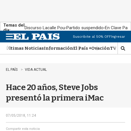
Temas del
Discurso Lacalle Pou
Partido suspendido
En Clave País
día:
Suscribite al 50% OFF
Ingresar
M
e
Últimas Noticias
Información
El País +
Ovación
TV Show
n
M
u
o
s
t
EL PAÍS
VIDA ACTUAL
r
a
Hace 20 años, Steve Jobs
r
b
presentó la primera iMac
�
s
q
u
07/05/2018, 11:24
e
d
Compartir esta noticia