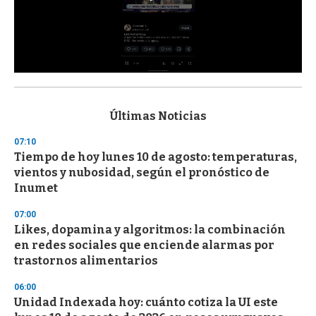
0
s
e
c
Últimas Noticias
o
n
07:10
d
Tiempo de hoy lunes 10 de agosto: temperaturas,
s
o
vientos y nubosidad, según el pronóstico de
f
Inumet
3
3
s
07:00
e
Likes, dopamina y algoritmos: la combinación
c
en redes sociales que enciende alarmas por
o
n
trastornos alimentarios
d
s
06:00
Unidad Indexada hoy: cuánto cotiza la UI este