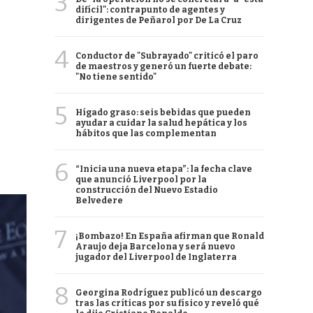
3
difícil": contrapunto de agentes y
dirigentes de Peñarol por De La Cruz
4
Conductor de "Subrayado" criticó el paro
de maestros y generó un fuerte debate:
"No tiene sentido"
5
Hígado graso: seis bebidas que pueden
ayudar a cuidar la salud hepática y los
hábitos que las complementan
6
“Inicia una nueva etapa”: la fecha clave
que anunció Liverpool por la
construcción del Nuevo Estadio
Belvedere
7
¡Bombazo! En España afirman que Ronald
Araujo deja Barcelona y será nuevo
jugador del Liverpool de Inglaterra
8
Georgina Rodríguez publicó un descargo
tras las críticas por su físico y reveló qué