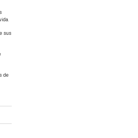
s
vida.
de sus
e
s de