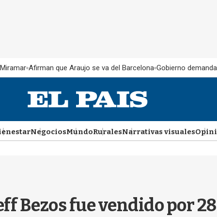
 Miramar
Afirman que Araujo se va del Barcelona
Gobierno demanda
ienestar
Negocios
Mundo
Rurales
Narrativas visuales
Opin
 Jeff Bezos fue vendido por 2