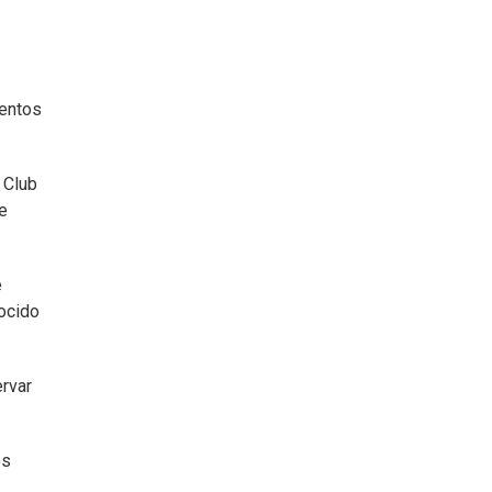
mentos
 Club
de
e
nocido
ervar
es