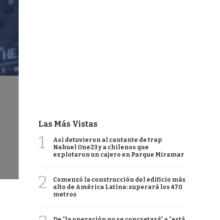
Las Más Vistas
1
Así detuvieron al cantante de trap
Nahuel One23 y a chilenos que
explotaron un cajero en Parque Miramar
2
Comenzó la construcción del edificio más
alto de América Latina: superará los 470
metros
De "la operación no se concretará" a "está