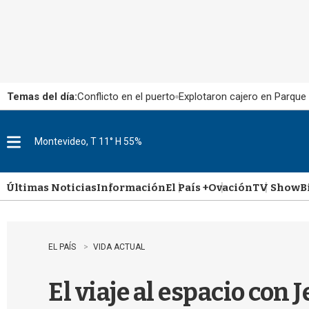
Temas del día:
Conflicto en el puerto
Explotaron cajero en Parque
Montevideo, T 11° H 55%
M
e
n
u
Últimas Noticias
Información
El País +
Ovación
TV Show
B
EL PAÍS
VIDA ACTUAL
El viaje al espacio con