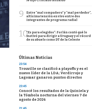
le dijo Cristiano Ronaldo
9
Entre "mal compañero" y "mal perdedor",
altísima tensión en vivo entre dos
integrantes de programa radial
10
“Es para elegidos”: Forlán contó qué lo
motivó para dirigir a Uruguay y el récord
de su abuelo como DT de la Celeste
Últimas Noticias
23:54
Trouville se clasificó a playoffs y es el
nuevo líder de la LDA; Verdirrojo y
Lagomar ganaron puntos directos
23:45
Conocé los resultados de la Quiniela y
la Tómbola nocturna del viernes 7 de
agosto de 2026
21:45