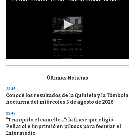
0
s
e
c
Últimas Noticias
o
n
23:45
d
Conocé los resultados de la Quiniela y la Tómbola
s
o
nocturna del miércoles 5 de agosto de 2026
f
3
22:49
3
s
"Tranquilo el camello...": la frase que eligió
e
Peñarol e imprimió en pilusos para festejar el
c
Intermedio
o