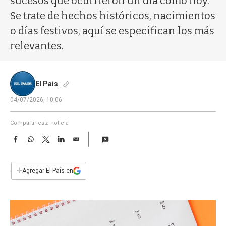
sucesos que ocurrieron un día como hoy.
a
Se trate de hechos históricos, nacimientos
o días festivos, aquí se especifican los más
relevantes.
El País
04/07/2026, 10:06
Compartir esta noticia
F
W
T
L
E
a
h
w
i
m
c
a
i
n
a
e
t
t
k
i
+
Agregar El País en
b
s
t
e
l
o
A
e
d
o
p
r
I
k
p
n