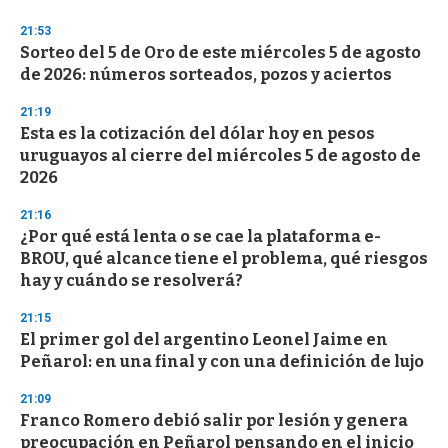
n
d
21:53
s
Sorteo del 5 de Oro de este miércoles 5 de agosto
de 2026: números sorteados, pozos y aciertos
21:19
Esta es la cotización del dólar hoy en pesos
uruguayos al cierre del miércoles 5 de agosto de
2026
21:16
¿Por qué está lenta o se cae la plataforma e-
BROU, qué alcance tiene el problema, qué riesgos
hay y cuándo se resolverá?
21:15
El primer gol del argentino Leonel Jaime en
Peñarol: en una final y con una definición de lujo
21:09
Franco Romero debió salir por lesión y genera
preocupación en Peñarol pensando en el inicio