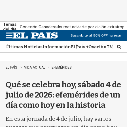
Temas
Conexión Ganadera
Inumet advierte por ciclón extratropi
del día:
Suscribite al 50% OFF
Ingresar
M
e
Últimas Noticias
Información
El País +
Ovación
TV Show
n
M
u
o
s
t
EL PAÍS
VIDA ACTUAL
EFEMÉRIDES
r
a
Qué se celebra hoy, sábado 4 de
r
b
julio de 2026: efemérides de un
�
s
día como hoy en la historia
q
u
e
En esta jornada de 4 de julio, hay varios
d