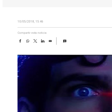
10/05/2018, 15:46
Compartir esta noticia
F
W
T
L
E
a
h
w
i
m
c
a
i
n
a
e
t
t
k
i
b
s
t
e
l
o
A
e
d
o
p
r
I
k
p
n