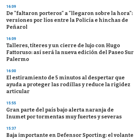
s
16:09
De "faltaron porteros" a "llegaron sobre la hora":
versiones por líos entre la Policía e hinchas de
Peñarol
16:09
Talleres, títeres y un cierre de lujo con Hugo
Fattoruso: así será la nueva edición del Paseo Sur
Palermo
16:00
El estiramiento de 5 minutos al despertar que
ayuda a proteger las rodillas y reduce la rigidez
articular
15:55
Gran parte del país bajo alerta naranja de
Inumet por tormentas muy fuertes y severas
15:37
Baja importante en Defensor Sporting: el volante