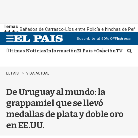
Temas
Bañados de Carrasco
Líos entre Policía e hinchas de Peña
del día:
Suscribite al 50% OFF
Ingresar
M
e
Últimas Noticias
Información
El País +
Ovación
TV Show
n
M
u
o
s
t
EL PAÍS
VIDA ACTUAL
r
a
De Uruguay al mundo: la
r
b
grappamiel que se llevó
�
s
medallas de plata y doble oro
q
u
en EE.UU.
e
d