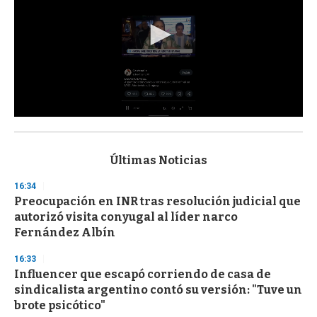
0
s
e
c
Últimas Noticias
o
n
16:34
d
Preocupación en INR tras resolución judicial que
s
o
autorizó visita conyugal al líder narco
f
Fernández Albín
3
3
s
16:33
e
Influencer que escapó corriendo de casa de
c
sindicalista argentino contó su versión: "Tuve un
o
n
brote psicótico"
d