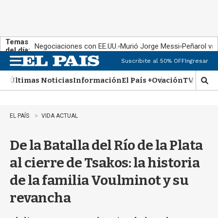
Temas
Negociaciones con EE.UU.
Murió Jorge Messi
Peñarol vs
del día:
Suscribite al 50% OFF
Ingresar
M
e
Últimas Noticias
Información
El País +
Ovación
TV Show
n
M
u
o
s
t
EL PAÍS
VIDA ACTUAL
r
a
De la Batalla del Río de la Plata
r
b
al cierre de Tsakos: la historia
�
s
de la familia Voulminot y su
q
u
revancha
e
d