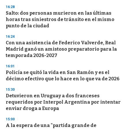
s
16:28
Salto: dos personas murieron en las últimas
horas tras siniestros de tránsito en el mismo
punto de la ciudad
16:24
Con una asistencia de Federico Valverde, Real
Madrid ganó un amistoso preparatorio para la
temporada 2026-2027
16:01
Policía se quitó la vida en San Ramón y es el
décimo efectivo que lo hace en lo que va de 2026
15:30
Detuvieron en Uruguay a dos franceses
requeridos por Interpol Argentina por intentar
enviar droga a Europa
15:00
A la espera de una "partida grande de