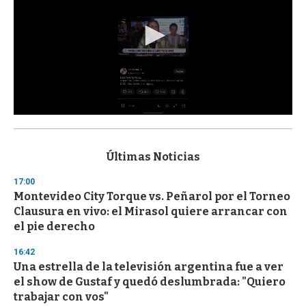
0
s
e
c
Últimas Noticias
o
n
17:00
d
Montevideo City Torque vs. Peñarol por el Torneo
s
o
Clausura en vivo: el Mirasol quiere arrancar con
f
el pie derecho
3
3
s
16:42
e
Una estrella de la televisión argentina fue a ver
c
el show de Gustaf y quedó deslumbrada: "Quiero
o
n
trabajar con vos"
d