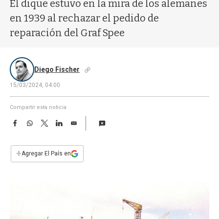
a
El dique estuvo en la mira de los alemanes
en 1939 al rechazar el pedido de
reparación del Graf Spee
Diego Fischer
15/03/2024, 04:00
Compartir esta noticia
F
W
T
L
E
a
h
w
i
m
c
a
i
n
a
e
t
t
k
i
+
Agregar El País en
b
s
t
e
l
o
A
e
d
o
p
r
I
k
p
n