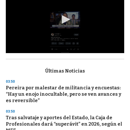
0
s
e
c
Últimas Noticias
o
n
03:50
d
Pereira por malestar de militancia y encuestas:
s
o
“Hay un enojo inocultable, pero se ven avances y
f
es reversible”
3
3
s
03:50
e
Tras salvataje y aportes del Estado, la Caja de
c
Profesionales dará “superávit” en 2026, según el
o
n