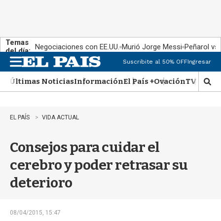
Temas
Negociaciones con EE.UU.
Murió Jorge Messi
Peñarol vs
del día:
Suscribite al 50% OFF
Ingresar
M
e
Últimas Noticias
Información
El País +
Ovación
TV Show
n
M
u
o
s
t
EL PAÍS
VIDA ACTUAL
r
a
Consejos para cuidar el
r
b
cerebro y poder retrasar su
�
s
deterioro
q
u
e
d
08/04/2015, 15:47