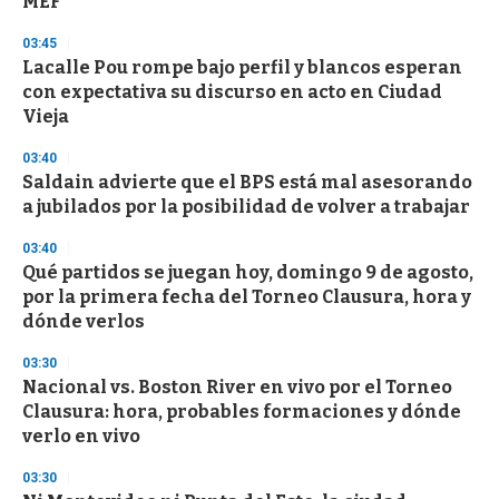
MEF
d
s
03:45
Lacalle Pou rompe bajo perfil y blancos esperan
con expectativa su discurso en acto en Ciudad
Vieja
03:40
Saldain advierte que el BPS está mal asesorando
a jubilados por la posibilidad de volver a trabajar
03:40
Qué partidos se juegan hoy, domingo 9 de agosto,
por la primera fecha del Torneo Clausura, hora y
dónde verlos
03:30
Nacional vs. Boston River en vivo por el Torneo
Clausura: hora, probables formaciones y dónde
verlo en vivo
03:30