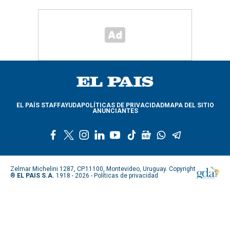
EL PAÍS STAFF
AYUDA
POLÍTICAS DE PRIVACIDAD
MAPA DEL SITIO
ANUNCIANTES
f
t
i
l
y
t
g
w
t
a
w
n
i
o
i
o
h
e
c
i
s
n
u
k
o
a
l
e
t
t
k
t
t
g
t
e
Zelmar Michelini 1287, CP.11100, Montevideo, Uruguay. Copyright
b
t
a
e
u
o
l
s
g
®
EL PAIS S.A.
1918 - 2026 -
Políticas de privacidad
o
e
g
d
b
k
e
a
r
o
r
r
i
e
n
p
a
k
a
n
e
p
m
m
w
s