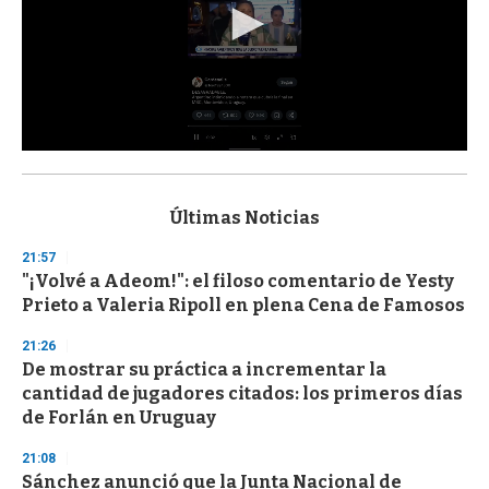
0
s
e
c
Últimas Noticias
o
n
21:57
d
"¡Volvé a Adeom!": el filoso comentario de Yesty
s
o
Prieto a Valeria Ripoll en plena Cena de Famosos
f
3
21:26
3
s
De mostrar su práctica a incrementar la
e
cantidad de jugadores citados: los primeros días
c
de Forlán en Uruguay
o
n
d
21:08
s
Sánchez anunció que la Junta Nacional de