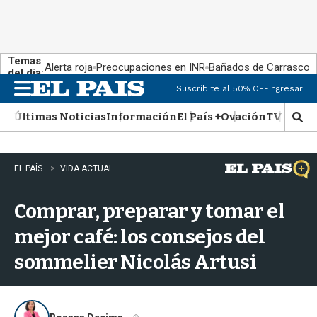
Temas
Alerta roja
Preocupaciones en INR
Bañados de Carrasco
del día:
Suscribite al 50% OFF
Ingresar
M
e
Últimas Noticias
Información
El País +
Ovación
TV Show
n
M
u
o
s
t
EL PAÍS
VIDA ACTUAL
r
a
Comprar, preparar y tomar el
r
b
mejor café: los consejos del
�
s
sommelier Nicolás Artusi
q
u
e
d