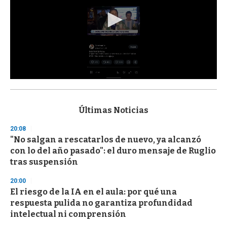
0
s
e
c
Últimas Noticias
o
n
20:08
d
"No salgan a rescatarlos de nuevo, ya alcanzó
s
o
con lo del año pasado": el duro mensaje de Ruglio
f
tras suspensión
3
3
s
20:00
e
El riesgo de la IA en el aula: por qué una
c
respuesta pulida no garantiza profundidad
o
n
intelectual ni comprensión
d