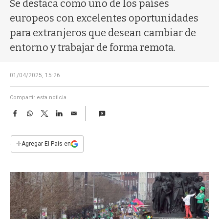
a
Se destaca como uno de los países
europeos con excelentes oportunidades
para extranjeros que desean cambiar de
entorno y trabajar de forma remota.
01/04/2025, 15:26
Compartir esta noticia
F
W
T
L
E
a
h
w
i
m
c
a
i
n
a
e
t
t
k
i
+
Agregar El País en
b
s
t
e
l
o
A
e
d
o
p
r
I
k
p
n