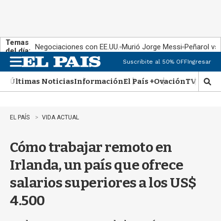
Temas
Negociaciones con EE.UU.
Murió Jorge Messi
Peñarol vs
del día:
Suscribite al 50% OFF
Ingresar
M
e
Últimas Noticias
Información
El País +
Ovación
TV Show
n
M
u
o
s
t
EL PAÍS
VIDA ACTUAL
r
a
Cómo trabajar remoto en
r
b
Irlanda, un país que ofrece
�
s
salarios superiores a los US$
q
u
4.500
e
d