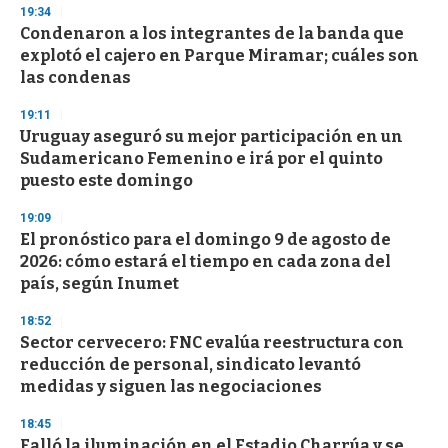
s
19:34
Condenaron a los integrantes de la banda que
explotó el cajero en Parque Miramar; cuáles son
las condenas
19:11
Uruguay aseguró su mejor participación en un
Sudamericano Femenino e irá por el quinto
puesto este domingo
19:09
El pronóstico para el domingo 9 de agosto de
2026: cómo estará el tiempo en cada zona del
país, según Inumet
18:52
Sector cervecero: FNC evalúa reestructura con
reducción de personal, sindicato levantó
medidas y siguen las negociaciones
18:45
Falló la iluminación en el Estadio Charrúa y se