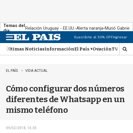
Temas del
Relación Uruguay - EE.UU.
Alerta naranja
Murió Gabriel 
día:
Suscribite al 50% OFF
Ingresar
M
e
Últimas Noticias
Información
El País +
Ovación
TV Show
n
M
u
o
s
t
EL PAÍS
VIDA ACTUAL
r
a
Cómo configurar dos números
r
b
diferentes de Whatsapp en un
�
s
mismo teléfono
q
u
e
d
09/02/2018, 16:35