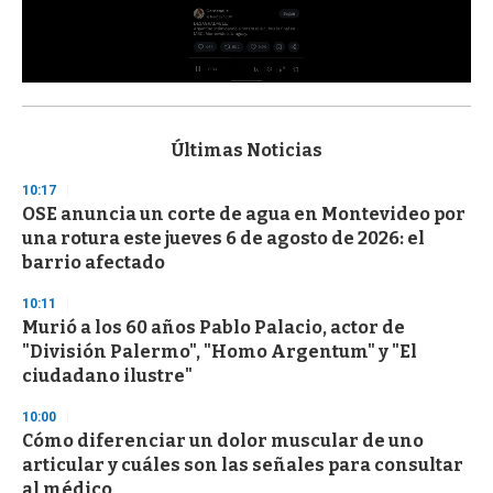
0
s
e
c
Últimas Noticias
o
n
10:17
d
OSE anuncia un corte de agua en Montevideo por
s
o
una rotura este jueves 6 de agosto de 2026: el
f
barrio afectado
3
3
s
10:11
e
Murió a los 60 años Pablo Palacio, actor de
c
"División Palermo", "Homo Argentum" y "El
o
n
ciudadano ilustre"
d
s
10:00
Cómo diferenciar un dolor muscular de uno
articular y cuáles son las señales para consultar
al médico