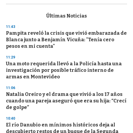
s
e
c
Últimas Noticias
o
n
11:43
d
Pampita reveló la crisis que vivió embarazada de
s
o
Blanca junto a Benjamín Vicuña: "Tenía cero
f
pesos en mi cuenta"
3
3
s
11:29
e
Una moto requerida llevó a la Policía hasta una
c
investigación por posible tráfico interno de
o
n
armas en Montevideo
d
s
11:06
Natalia Oreiro y el drama que vivió a los 17 años
cuando una pareja aseguró que era su hija: “Crecí
de golpe”
10:40
El río Danubio en mínimos históricos deja al
descubierto restos de un buque de la Segunda