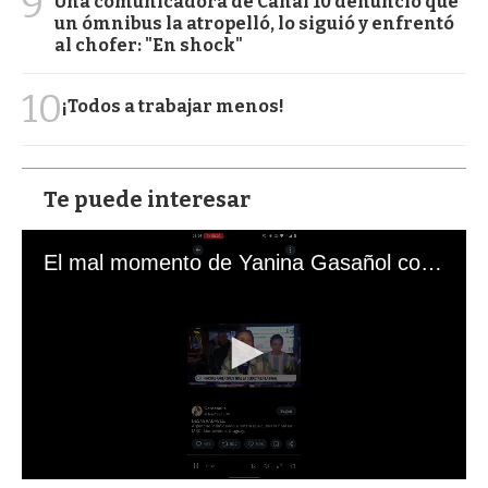
9
Una comunicadora de Canal 10 denunció que
un ómnibus la atropelló, lo siguió y enfrentó
al chofer: "En shock"
10
¡Todos a trabajar menos!
Te puede interesar
El mal momento de Yanina Gasañol con un hincha argentino en "Subrayado"
0