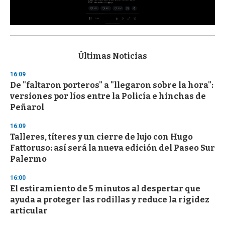
0
s
e
c
Últimas Noticias
o
n
16:09
d
De "faltaron porteros" a "llegaron sobre la hora":
s
o
versiones por líos entre la Policía e hinchas de
f
Peñarol
3
3
s
16:09
e
Talleres, títeres y un cierre de lujo con Hugo
c
Fattoruso: así será la nueva edición del Paseo Sur
o
n
Palermo
d
s
16:00
El estiramiento de 5 minutos al despertar que
ayuda a proteger las rodillas y reduce la rigidez
articular