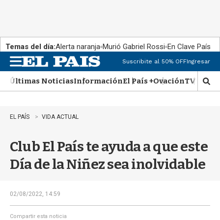
Temas del día:
Alerta naranja
Murió Gabriel Rossi
En Clave País
Suscribite al 50% OFF
Ingresar
M
e
Últimas Noticias
Información
El País +
Ovación
TV Show
n
M
u
o
s
t
EL PAÍS
VIDA ACTUAL
r
a
Club El País te ayuda a que este
r
b
Día de la Niñez sea inolvidable
�
s
q
u
02/08/2022, 14:59
e
d
Compartir esta noticia