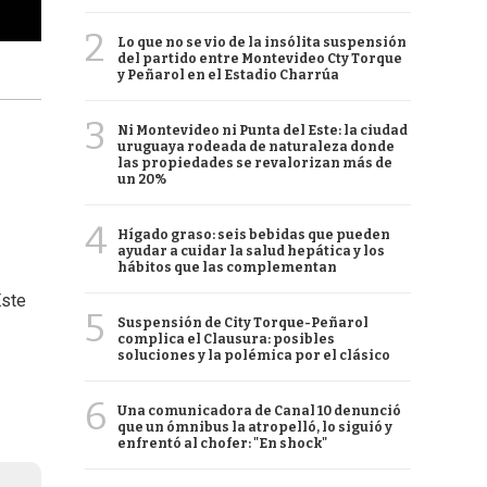
2
Lo que no se vio de la insólita suspensión
del partido entre Montevideo Cty Torque
y Peñarol en el Estadio Charrúa
3
Ni Montevideo ni Punta del Este: la ciudad
uruguaya rodeada de naturaleza donde
las propiedades se revalorizan más de
un 20%
4
Hígado graso: seis bebidas que pueden
ayudar a cuidar la salud hepática y los
hábitos que las complementan
Este
5
Suspensión de City Torque-Peñarol
complica el Clausura: posibles
soluciones y la polémica por el clásico
6
Una comunicadora de Canal 10 denunció
que un ómnibus la atropelló, lo siguió y
enfrentó al chofer: "En shock"