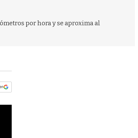
s
q
u
e
ilómetros por hora y se aproxima al
d
a
 en