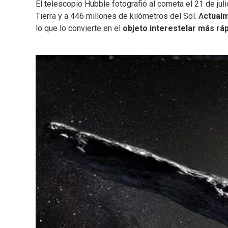
El telescopio Hubble fotografió al cometa el 21 de jul
Tierra y a 446 millones de kilómetros del Sol. A
ctualm
lo que lo convierte en el
objeto interestelar más rá