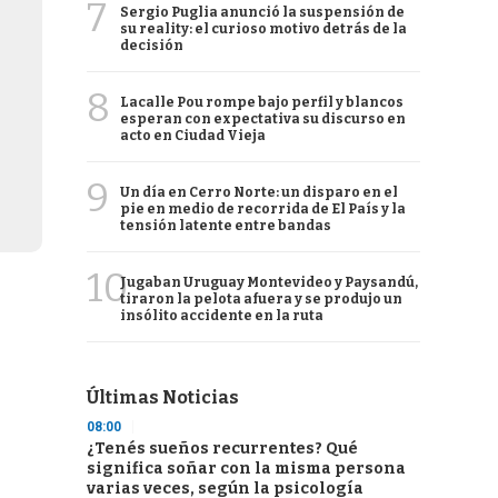
7
Sergio Puglia anunció la suspensión de
su reality: el curioso motivo detrás de la
decisión
8
Lacalle Pou rompe bajo perfil y blancos
esperan con expectativa su discurso en
acto en Ciudad Vieja
9
Un día en Cerro Norte: un disparo en el
pie en medio de recorrida de El País y la
tensión latente entre bandas
10
Jugaban Uruguay Montevideo y Paysandú,
tiraron la pelota afuera y se produjo un
insólito accidente en la ruta
Últimas Noticias
08:00
¿Tenés sueños recurrentes? Qué
significa soñar con la misma persona
varias veces, según la psicología