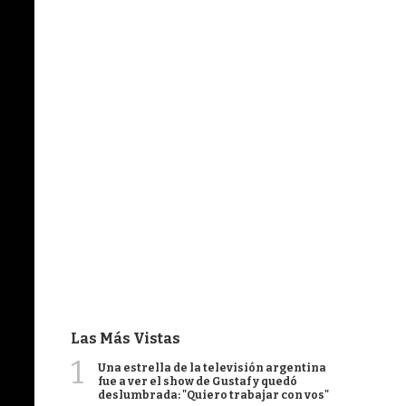
Las Más Vistas
1
Una estrella de la televisión argentina
fue a ver el show de Gustaf y quedó
deslumbrada: "Quiero trabajar con vos"