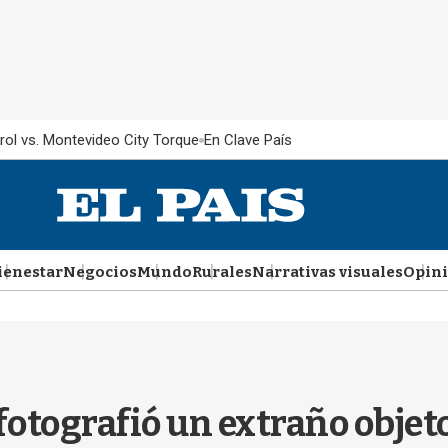
rol vs. Montevideo City Torque
En Clave País
ienestar
Negocios
Mundo
Rurales
Narrativas visuales
Opin
fotografió un extraño objet