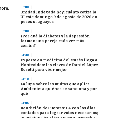
06:00
hora
,
Unidad Indexada hoy: cuánto cotiza la
UI este domingo 9 de agosto de 2026 en
pesos uruguayos
05:00
¿Por qué la diabetes y la depresión
forman una pareja cada vez más
común?
04:30
Experto en medicina del estrés llega a
Montevideo: las claves de Daniel López
Rosetti para vivir mejor
04:10
La lupa sobre las multas que aplica
Ambiente: a quiénes se sanciona y por
qué
04:05
Rendición de Cuentas: FA con los días
contados para lograr votos necesarios;
oposición visualiza apoyo a proyectos