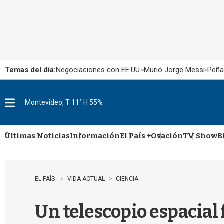
Temas del día:
Negociaciones con EE.UU.
Murió Jorge Messi
Peña
Montevideo, T 11° H 55%
M
e
n
u
Últimas Noticias
Información
El País +
Ovación
TV Show
B
EL PAÍS
VIDA ACTUAL
CIENCIA
Un telescopio espacial 