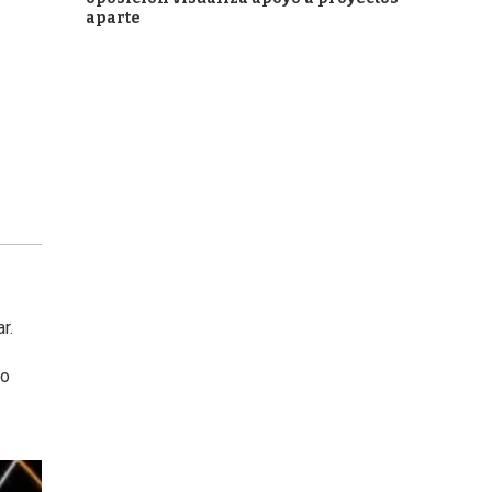
aparte
r.
no