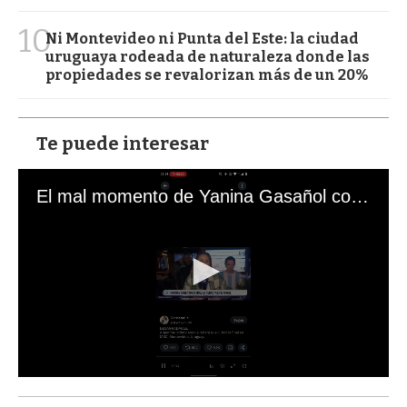
10
Ni Montevideo ni Punta del Este: la ciudad
uruguaya rodeada de naturaleza donde las
propiedades se revalorizan más de un 20%
Te puede interesar
El mal momento de Yanina Gasañol con un hincha argentino en "Subrayado"
0
s