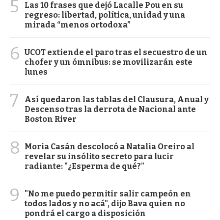
5
Las 10 frases que dejó Lacalle Pou en su
regreso: libertad, política, unidad y una
mirada “menos ortodoxa”
6
UCOT extiende el paro tras el secuestro de un
chofer y un ómnibus: se movilizarán este
lunes
7
Así quedaron las tablas del Clausura, Anual y
Descenso tras la derrota de Nacional ante
Boston River
8
Moria Casán descolocó a Natalia Oreiro al
revelar su insólito secreto para lucir
radiante: "¿Esperma de qué?"
9
"No me puedo permitir salir campeón en
todos lados y no acá", dijo Bava quien no
pondrá el cargo a disposición