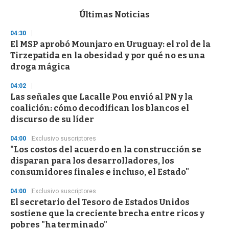
e
c
Últimas Noticias
o
n
04:30
d
El MSP aprobó Mounjaro en Uruguay: el rol de la
s
o
Tirzepatida en la obesidad y por qué no es una
f
droga mágica
3
3
s
04:02
e
Las señales que Lacalle Pou envió al PN y la
c
coalición: cómo decodifican los blancos el
o
n
discurso de su líder
d
s
04:00
Exclusivo suscriptores
"Los costos del acuerdo en la construcción se
disparan para los desarrolladores, los
consumidores finales e incluso, el Estado"
04:00
Exclusivo suscriptores
El secretario del Tesoro de Estados Unidos
sostiene que la creciente brecha entre ricos y
pobres "ha terminado"