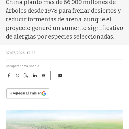
a
China plantó más de 66.000 millones de
árboles desde 1978 para frenar desiertos y
reducir tormentas de arena, aunque el
proyecto generó un aumento significativo
de alergias por especies seleccionadas.
07/07/2026, 17:28
Compartir esta noticia
F
W
T
L
E
a
h
w
i
m
c
a
i
n
a
e
t
t
k
i
+
Agregar El País en
b
s
t
e
l
o
A
e
d
o
p
r
I
k
p
n