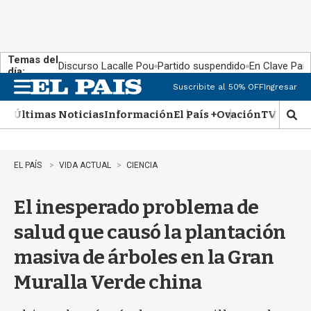
Temas del
Discurso Lacalle Pou
Partido suspendido
En Clave País
día:
Suscribite al 50% OFF
Ingresar
M
e
Últimas Noticias
Información
El País +
Ovación
TV Show
n
M
u
o
s
t
EL PAÍS
VIDA ACTUAL
CIENCIA
r
a
El inesperado problema de
r
b
salud que causó la plantación
�
s
masiva de árboles en la Gran
q
u
Muralla Verde china
e
d