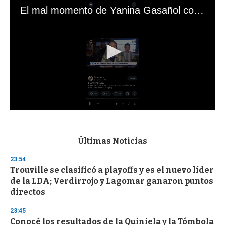
El mal momento de Yanina Gasañol con un hincha argentino en "Subrayado"
0
s
e
c
Últimas Noticias
o
n
23:54
d
Trouville se clasificó a playoffs y es el nuevo líder
s
o
de la LDA; Verdirrojo y Lagomar ganaron puntos
f
directos
3
3
s
23:45
e
Conocé los resultados de la Quiniela y la Tómbola