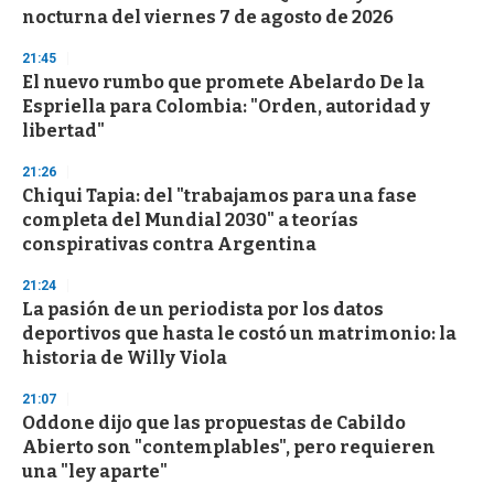
c
nocturna del viernes 7 de agosto de 2026
o
n
d
21:45
s
El nuevo rumbo que promete Abelardo De la
Espriella para Colombia: "Orden, autoridad y
libertad"
21:26
Chiqui Tapia: del "trabajamos para una fase
completa del Mundial 2030" a teorías
conspirativas contra Argentina
21:24
La pasión de un periodista por los datos
deportivos que hasta le costó un matrimonio: la
historia de Willy Viola
21:07
Oddone dijo que las propuestas de Cabildo
Abierto son "contemplables", pero requieren
una "ley aparte"