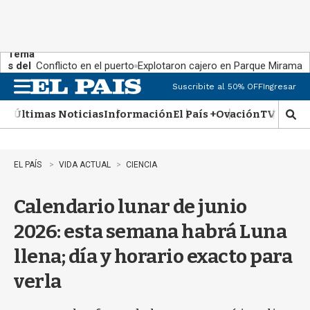
Tema
s del
Conflicto en el puerto
Explotaron cajero en Parque Miramar
día:
Suscribite al 50% OFF
Ingresar
M
e
Últimas Noticias
Información
El País +
Ovación
TV Show
n
M
u
o
s
t
EL PAÍS
VIDA ACTUAL
CIENCIA
r
a
Calendario lunar de junio
r
b
2026: esta semana habrá Luna
�
s
llena; día y horario exacto para
q
u
verla
e
d