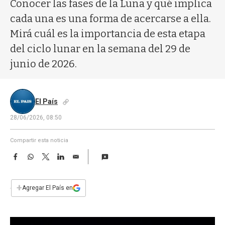
a
Conocer las fases de la Luna y qué implica
cada una es una forma de acercarse a ella.
Mirá cuál es la importancia de esta etapa
del ciclo lunar en la semana del 29 de
junio de 2026.
El País
28/06/2026, 08:50
Compartir esta noticia
F
W
T
L
E
a
h
w
i
m
c
a
i
n
a
e
t
t
k
i
+
Agregar El País en
b
s
t
e
l
o
A
e
d
o
p
r
I
k
p
n