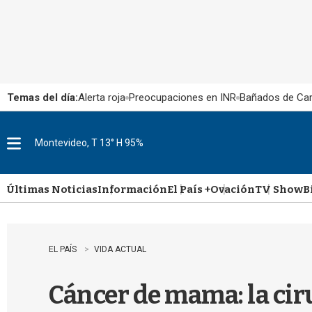
Temas del día:
Alerta roja
Preocupaciones en INR
Bañados de Ca
Montevideo, T 13° H 95%
M
e
n
u
Últimas Noticias
Información
El País +
Ovación
TV Show
B
EL PAÍS
VIDA ACTUAL
Cáncer de mama: la cir