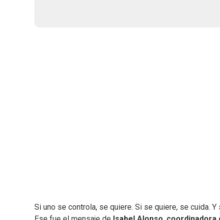
Si uno se controla, se quiere. Si se quiere, se cuida
Ese fue el mensaje de
Isabel Alonso
,
coordinadora d