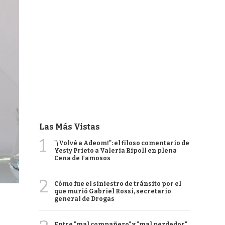
Las Más Vistas
1
"¡Volvé a Adeom!": el filoso comentario de
Yesty Prieto a Valeria Ripoll en plena
Cena de Famosos
2
Cómo fue el siniestro de tránsito por el
que murió Gabriel Rossi, secretario
general de Drogas
Entre "mal compañero" y "mal perdedor",