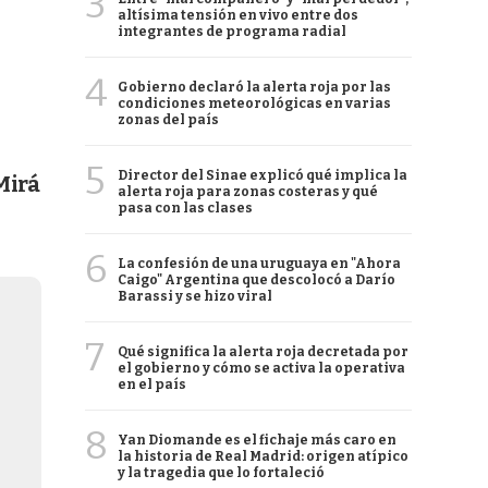
3
altísima tensión en vivo entre dos
integrantes de programa radial
4
Gobierno declaró la alerta roja por las
condiciones meteorológicas en varias
zonas del país
5
Director del Sinae explicó qué implica la
Mirá
alerta roja para zonas costeras y qué
pasa con las clases
6
La confesión de una uruguaya en "Ahora
Caigo" Argentina que descolocó a Darío
Barassi y se hizo viral
7
Qué significa la alerta roja decretada por
el gobierno y cómo se activa la operativa
en el país
8
Yan Diomande es el fichaje más caro en
la historia de Real Madrid: origen atípico
y la tragedia que lo fortaleció