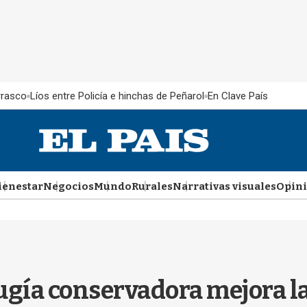
rrasco
Líos entre Policía e hinchas de Peñarol
En Clave País
ienestar
Negocios
Mundo
Rurales
Narrativas visuales
Opin
ugía conservadora mejora la