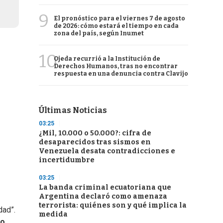
9
El pronóstico para el viernes 7 de agosto
de 2026: cómo estará el tiempo en cada
zona del país, según Inumet
10
Ojeda recurrió a la Institución de
Derechos Humanos, tras no encontrar
respuesta en una denuncia contra Clavijo
Últimas Noticias
03:25
¿Mil, 10.000 o 50.000?: cifra de
desaparecidos tras sismos en
Venezuela desata contradicciones e
incertidumbre
03:25
La banda criminal ecuatoriana que
Argentina declaró como amenaza
terrorista: quiénes son y qué implica la
dad”.
medida
io