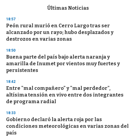
e
c
Últimas Noticias
o
n
18:57
d
Peón rural murió en Cerro Largo tras ser
s
o
alcanzado por un rayo; hubo desplazados y
f
destrozos en varias zonas
3
3
s
18:50
e
Buena parte del país bajo alerta naranja y
c
amarilla de Inumet por vientos muy fuertes y
o
n
persistentes
d
s
18:42
Entre "mal compañero" y "mal perdedor",
altísima tensión en vivo entre dos integrantes
de programa radial
18:33
Gobierno declaró la alerta roja por las
condiciones meteorológicas en varias zonas del
país