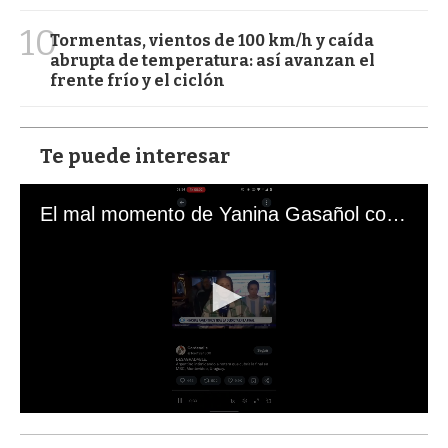
10
Tormentas, vientos de 100 km/h y caída
abrupta de temperatura: así avanzan el
frente frío y el ciclón
Te puede interesar
El mal momento de Yanina Gasañol con un hincha argentino en "Subrayado"
0
s