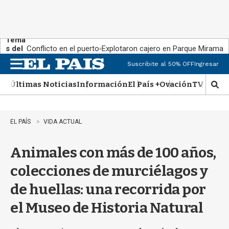
Tema
s del
Conflicto en el puerto
Explotaron cajero en Parque Miramar
día:
Suscribite al 50% OFF
Ingresar
M
e
Últimas Noticias
Información
El País +
Ovación
TV Show
n
M
u
o
s
t
EL PAÍS
VIDA ACTUAL
r
a
Animales con más de 100 años,
r
b
colecciones de murciélagos y
�
s
de huellas: una recorrida por
q
u
el Museo de Historia Natural
e
d