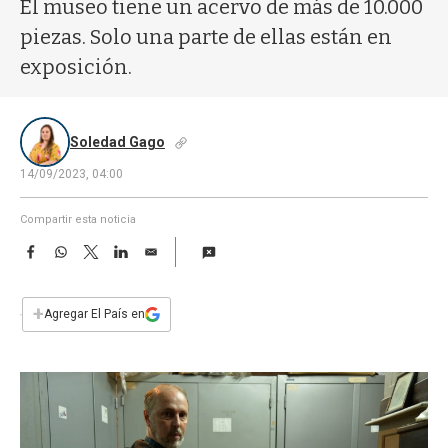
a
El museo tiene un acervo de más de 10.000
piezas. Solo una parte de ellas están en
exposición.
Soledad Gago
14/09/2023, 04:00
Compartir esta noticia
F
W
T
L
E
a
h
w
i
m
c
a
i
n
a
e
t
t
k
i
+
Agregar El País en
b
s
t
e
l
o
A
e
d
o
p
r
I
k
p
n