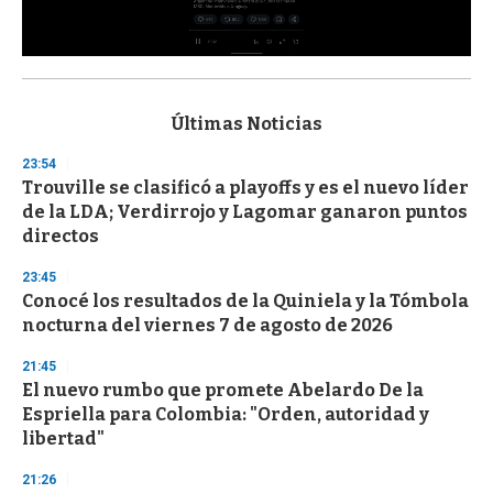
0
s
e
c
Últimas Noticias
o
n
23:54
d
Trouville se clasificó a playoffs y es el nuevo líder
s
o
de la LDA; Verdirrojo y Lagomar ganaron puntos
f
directos
3
3
s
23:45
e
Conocé los resultados de la Quiniela y la Tómbola
c
nocturna del viernes 7 de agosto de 2026
o
n
d
21:45
s
El nuevo rumbo que promete Abelardo De la
Espriella para Colombia: "Orden, autoridad y
libertad"
21:26