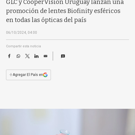
GLC y CooperVision Uruguay lanzan una
a
promoción de lentes Biofinity esféricos
en todas las ópticas del país
06/10/2024, 04:00
Compartir esta noticia
F
W
T
L
E
a
h
w
i
m
c
a
i
n
a
e
t
t
k
i
+
Agregar El País en
b
s
t
e
l
o
A
e
d
o
p
r
I
k
p
n