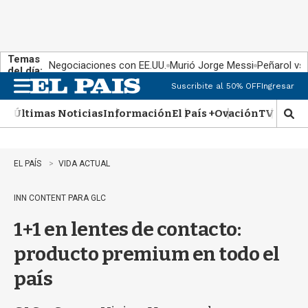
Temas
Negociaciones con EE.UU.
Murió Jorge Messi
Peñarol vs
del día:
Suscribite al 50% OFF
Ingresar
M
e
Últimas Noticias
Información
El País +
Ovación
TV Show
n
M
u
o
s
t
EL PAÍS
VIDA ACTUAL
r
a
INN CONTENT PARA GLC
r
b
1+1 en lentes de contacto:
�
s
producto premium en todo el
q
u
país
e
d