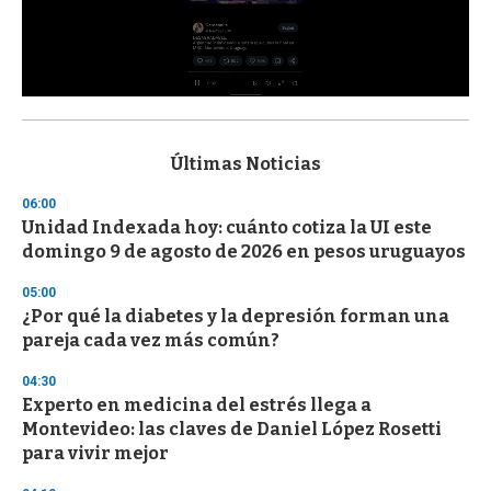
0
s
e
c
Últimas Noticias
o
n
06:00
d
Unidad Indexada hoy: cuánto cotiza la UI este
s
o
domingo 9 de agosto de 2026 en pesos uruguayos
f
3
05:00
3
s
¿Por qué la diabetes y la depresión forman una
e
pareja cada vez más común?
c
o
04:30
n
d
Experto en medicina del estrés llega a
s
Montevideo: las claves de Daniel López Rosetti
para vivir mejor