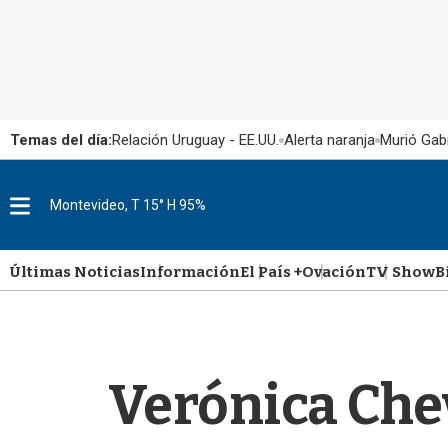
Temas del día:
Relación Uruguay - EE.UU.
Alerta naranja
Murió Gabr
M
Montevideo, T 15° H 95%
e
n
u
Últimas Noticias
Información
El País +
Ovación
TV Show
B
Verónica Chev