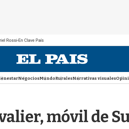
iel Rossi
En Clave País
ienestar
Negocios
Mundo
Rurales
Narrativas visuales
Opin
alier, móvil de S