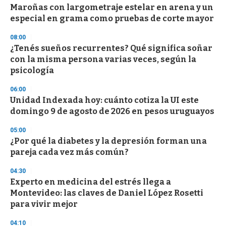
e
Maroñas con largometraje estelar en arena y un
c
especial en grama como pruebas de corte mayor
o
n
d
08:00
s
¿Tenés sueños recurrentes? Qué significa soñar
con la misma persona varias veces, según la
psicología
06:00
Unidad Indexada hoy: cuánto cotiza la UI este
domingo 9 de agosto de 2026 en pesos uruguayos
05:00
¿Por qué la diabetes y la depresión forman una
pareja cada vez más común?
04:30
Experto en medicina del estrés llega a
Montevideo: las claves de Daniel López Rosetti
para vivir mejor
04:10