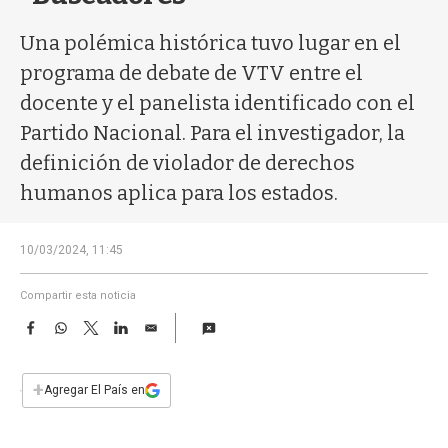
a
Una polémica histórica tuvo lugar en el
programa de debate de VTV entre el
docente y el panelista identificado con el
Partido Nacional. Para el investigador, la
definición de violador de derechos
humanos aplica para los estados.
10/03/2024, 11:45
Compartir esta noticia
F
W
T
L
E
a
h
w
i
m
c
a
i
n
a
e
t
t
k
i
+
Agregar El País en
b
s
t
e
l
o
A
e
d
o
p
r
I