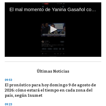
El mal momento de Yanina Gasañol con un hincha argentino en "Subrayado"
0
s
e
c
Últimas Noticias
o
n
09:53
d
El pronóstico para hoy domingo 9 de agosto de
s
o
2026: cómo estará el tiempo en cada zona del
f
país, según Inumet
3
3
s
09:23