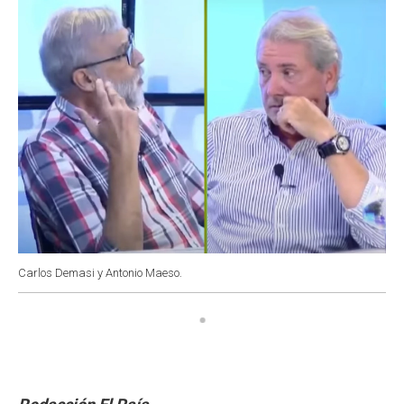
k
p
n
Carlos Demasi y Antonio Maeso.