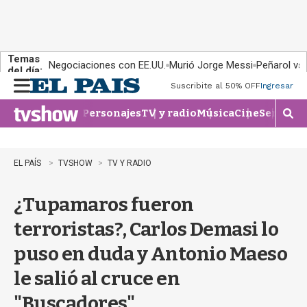
Temas
Negociaciones con EE.UU.
Murió Jorge Messi
Peñarol vs
del día:
Suscribite al 50% OFF
Ingresar
M
e
Personajes
TV y radio
Música
Cine
Series
Te
n
M
u
o
s
t
EL PAÍS
TVSHOW
TV Y RADIO
r
a
¿Tupamaros fueron
r
b
terroristas?, Carlos Demasi lo
�
s
puso en duda y Antonio Maeso
q
u
le salió al cruce en
e
d
"Buscadores"