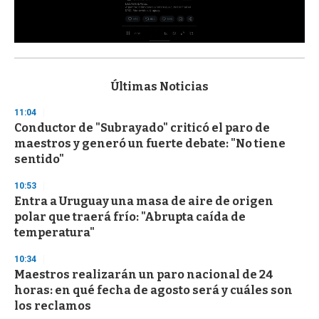
0
s
e
c
Últimas Noticias
o
n
11:04
d
Conductor de "Subrayado" criticó el paro de
s
o
maestros y generó un fuerte debate: "No tiene
f
sentido"
3
3
s
10:53
e
Entra a Uruguay una masa de aire de origen
c
polar que traerá frío: "Abrupta caída de
o
n
temperatura"
d
s
10:34
Maestros realizarán un paro nacional de 24
horas: en qué fecha de agosto será y cuáles son
los reclamos