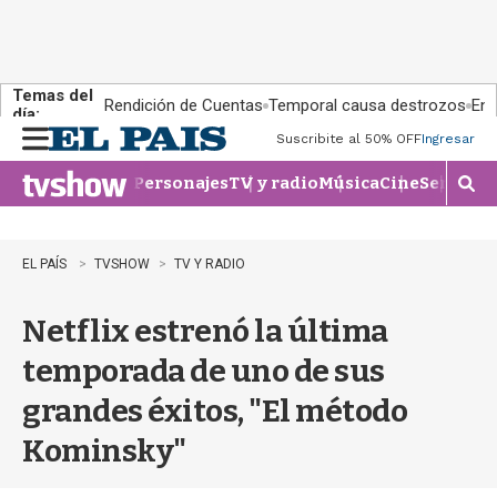
Temas del
Rendición de Cuentas
Temporal causa destrozos
En 
día:
Suscribite al 50% OFF
Ingresar
M
e
Personajes
TV y radio
Música
Cine
Series
Te
n
M
u
o
s
t
EL PAÍS
TVSHOW
TV Y RADIO
r
a
Netflix estrenó la última
r
b
temporada de uno de sus
�
s
grandes éxitos, "El método
q
u
Kominsky"
e
d