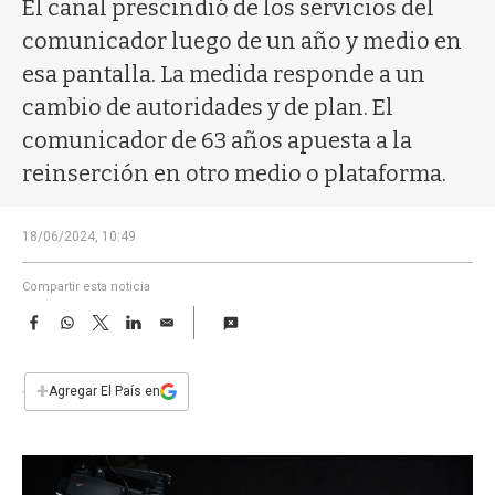
a
El canal prescindió de los servicios del
comunicador luego de un año y medio en
esa pantalla. La medida responde a un
cambio de autoridades y de plan. El
comunicador de 63 años apuesta a la
reinserción en otro medio o plataforma.
18/06/2024, 10:49
Compartir esta noticia
F
W
T
L
E
a
h
w
i
m
c
a
i
n
a
e
t
t
k
i
+
Agregar El País en
b
s
t
e
l
o
A
e
d
o
p
r
I
k
p
n