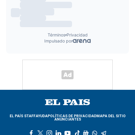
EL PAÍS STAFF
AYUDA
POLÍTICAS DE PRIVACIDAD
MAPA DEL SITIO
ANUNCIANTES
f
t
i
l
y
t
g
w
t