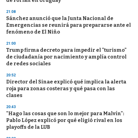
de Forlán en Uruguay
o
n
d
21:08
s
Sánchez anunció que la Junta Nacional de
Emergencias se reunirá para prepararse ante el
fenómeno de El Niño
21:00
Trump firma decreto para impedir el "turismo"
de ciudadanía por nacimiento y amplía control
de redes sociales
20:52
Director del Sinae explicó qué implica la alerta
roja para zonas costeras y qué pasa con las
clases
20:43
"Hago las cosas que son lo mejor para Malvín":
Pablo López explicó por qué eligió rival en los
playoffs de la LUB