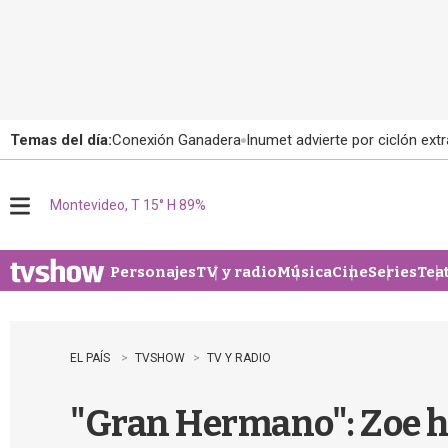
Temas del día:
Conexión Ganadera
Inumet advierte por ciclón extr
Montevideo, T 15° H 89%
M
e
n
u
Personajes
TV y radio
Música
Cine
Series
Tea
EL PAÍS
TVSHOW
TV Y RADIO
"Gran Hermano": Zoe hiz