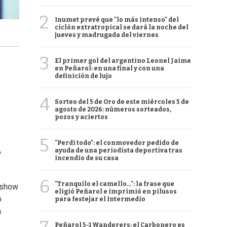
2
Inumet prevé que "lo más intenso" del
ciclón extratropical se dará la noche del
jueves y madrugada del viernes
3
El primer gol del argentino Leonel Jaime
en Peñarol: en una final y con una
definición de lujo
4
Sorteo del 5 de Oro de este miércoles 5 de
agosto de 2026: números sorteados,
pozos y aciertos
5
"Perdí todo": el conmovedor pedido de
ayuda de una periodista deportiva tras
o
incendio de su casa
6
"Tranquilo el camello...": la frase que
y show
eligió Peñarol e imprimió en pilusos
ó
para festejar el Intermedio
.
Peñarol 5-1 Wanderers: el Carbonero es