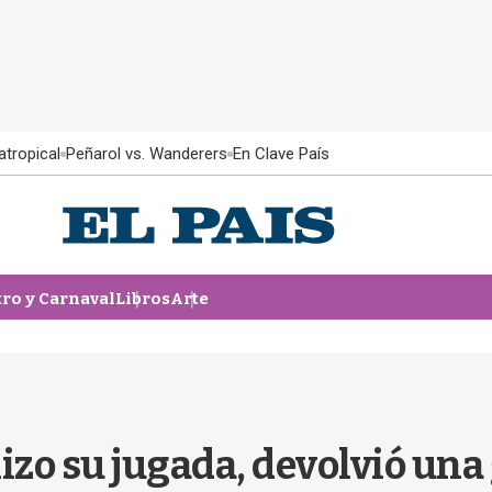
atropical
Peñarol vs. Wanderers
En Clave País
tro y Carnaval
Libros
Arte
o su jugada, devolvió una g