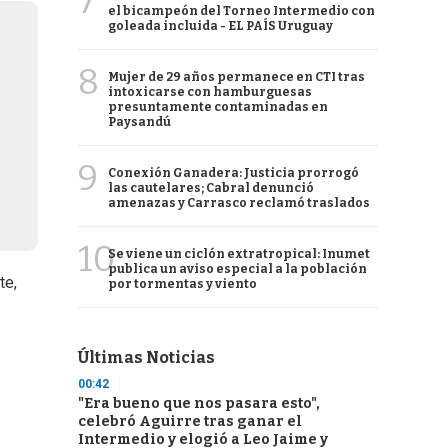
7
el bicampeón del Torneo Intermedio con
goleada incluida - EL PAÍS Uruguay
8
Mujer de 29 años permanece en CTI tras
intoxicarse con hamburguesas
presuntamente contaminadas en
Paysandú
9
Conexión Ganadera: Justicia prorrogó
las cautelares; Cabral denunció
amenazas y Carrasco reclamó traslados
10
Se viene un ciclón extratropical: Inumet
publica un aviso especial a la población
te,
por tormentas y viento
Últimas Noticias
00:42
"Era bueno que nos pasara esto",
celebró Aguirre tras ganar el
Intermedio y elogió a Leo Jaime y