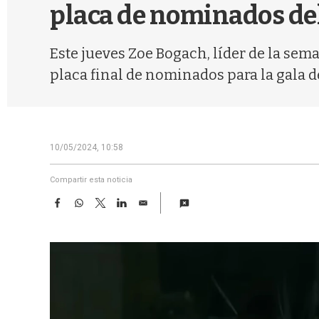
placa de nominados del
Este jueves Zoe Bogach, líder de la sem
placa final de nominados para la gala 
10/05/2024, 10:58
Compartir esta noticia
F
W
T
L
E
a
h
w
i
m
c
a
i
n
a
e
t
t
k
i
b
s
t
e
l
o
A
e
d
o
p
r
I
k
p
n