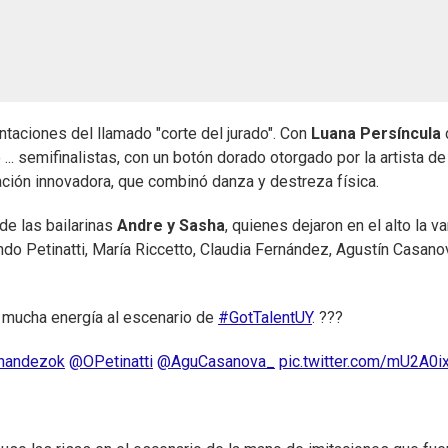
taciones del llamado "corte del jurado". Con
Luana Persíncula
 ... semifinalistas, con un botón dorado otorgado por la artista de
ación innovadora, que combinó danza y destreza física.
de las bailarinas
Andre y Sasha
, quienes dejaron en el alto la va
do Petinatti, María Riccetto, Claudia Fernández, Agustín Casano
 mucha energía al escenario de
#GotTalentUY
. ???
nandezok
@OPetinatti
@AguCasanova_
pic.twitter.com/mU2A0i