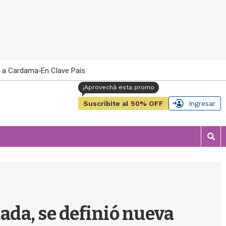
 a Cardama
En Clave País
Suscribite al 50% OFF
Ingresar
M
o
s
t
r
a
r
ada, se definió nueva
b
�