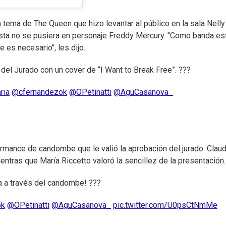
tema de The Queen que hizo levantar al público en la sala Nelly
lista no se pusiera en personaje Freddy Mercury. "Como banda es
e es necesario", les dijo.
del Jurado con un cover de “I Want to Break Free”. ???
ria
@cfernandezok
@OPetinatti
@AguCasanova_
rmance de candombe que le valió la aprobación del jurado. Claud
entras que María Riccetto valoró la sencillez de la presentación.
a a través del candombe! ???
ok
@OPetinatti
@AguCasanova_
pic.twitter.com/U0psCtNmMe