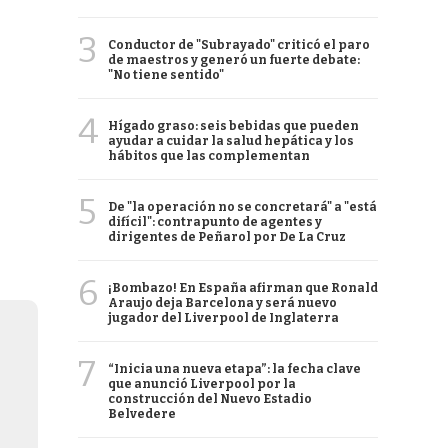
3
Conductor de "Subrayado" criticó el paro
de maestros y generó un fuerte debate:
"No tiene sentido"
4
Hígado graso: seis bebidas que pueden
ayudar a cuidar la salud hepática y los
hábitos que las complementan
5
De "la operación no se concretará" a "está
difícil": contrapunto de agentes y
dirigentes de Peñarol por De La Cruz
6
¡Bombazo! En España afirman que Ronald
Araujo deja Barcelona y será nuevo
jugador del Liverpool de Inglaterra
7
“Inicia una nueva etapa”: la fecha clave
que anunció Liverpool por la
construcción del Nuevo Estadio
Belvedere