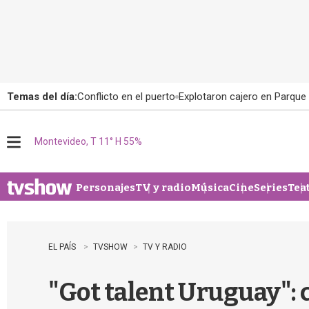
Temas del día:
Conflicto en el puerto
Explotaron cajero en Parque
Montevideo, T 11° H 55%
M
e
n
u
Personajes
TV y radio
Música
Cine
Series
Tea
EL PAÍS
TVSHOW
TV Y RADIO
"Got talent Uruguay": 