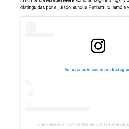
El humorista
Manuel Merlí
actuó en segundo lugar y p
distinguidas por el jurado, aunque Petinatti lo llamó a 
Ver esta publicación en Instagr
Una publicación compartida de Got Talent Urugua