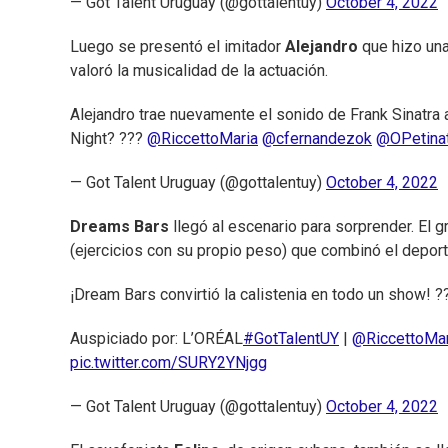
— Got Talent Uruguay (@gottalentuy)
October 4, 2022
Luego se presentó el imitador
Alejandro
que hizo una
valoró la musicalidad de la actuación.
Alejandro trae nuevamente el sonido de Frank Sinatra
Night? ???
@RiccettoMaria
@cfernandezok
@OPetinat
— Got Talent Uruguay (@gottalentuy)
October 4, 2022
Dreams Bars
llegó al escenario para sorprender. El 
(ejercicios con su propio peso) que combinó el deport
¡Dream Bars convirtió la calistenia en todo un show! 
Auspiciado por: L’ORÉAL
#GotTalentUY
|
@RiccettoMar
pic.twitter.com/SURY2YNjgg
— Got Talent Uruguay (@gottalentuy)
October 4, 2022