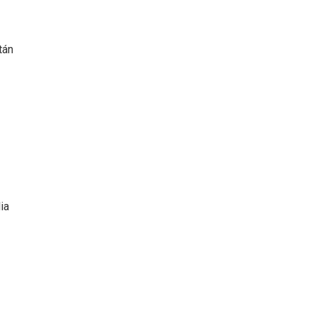
tán
ia