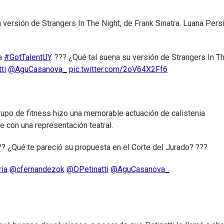
 versión de Strangers In The Night, de Frank Sinatra. Luana Pers
 a
#GotTalentUY
. ??? ¿Qué tal suena su versión de Strangers In T
ti
@AguCasanova_
pic.twitter.com/2oV64X2Ff6
grupo de fitness hizo una memorable actuación de calistenia
e con una representación teatral.
??? ¿Qué te pareció su propuesta en el Corte del Jurado? ???
ia
@cfernandezok
@OPetinatti
@AguCasanova_