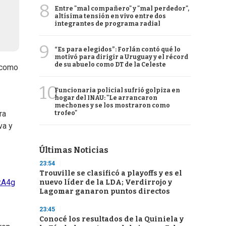
8
Entre "mal compañero" y "mal perdedor",
altísima tensión en vivo entre dos
integrantes de programa radial
9
“Es para elegidos”: Forlán contó qué lo
motivó para dirigir a Uruguay y el récord
de su abuelo como DT de la Celeste
como
10
Funcionaria policial sufrió golpiza en
hogar del INAU: "Le arrancaron
mechones y se los mostraron como
ra
trofeo"
va y
Últimas Noticias
23:54
Trouville se clasificó a playoffs y es el
xA4g
nuevo líder de la LDA; Verdirrojo y
Lagomar ganaron puntos directos
23:45
Conocé los resultados de la Quiniela y