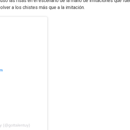
uso las risas en el escenario de la mano de imitaciones que fue
volver a los chistes más que a la imitación.
am
y (@gottalentuy)