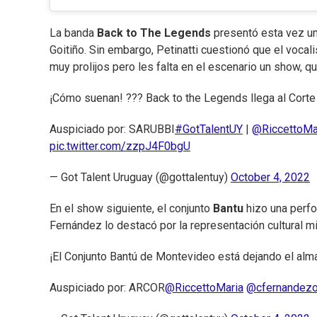
La banda
Back to The Legends
presentó esta vez un 
Goitiño. Sin embargo, Petinatti cuestionó que el voca
muy prolijos pero les falta en el escenario un show, qu
¡Cómo suenan! ??? Back to the Legends llega al Corte 
Auspiciado por: SARUBBI
#GotTalentUY
|
@RiccettoMa
pic.twitter.com/zzpJ4F0bgU
— Got Talent Uruguay (@gottalentuy)
October 4, 2022
En el show siguiente, el conjunto
Bantu
hizo una perfo
Fernández lo destacó por la representación cultural mi
¡El Conjunto Bantú de Montevideo está dejando el alm
Auspiciado por: ARCOR
@RiccettoMaria
@cfernandez