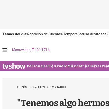
Temas del día:
Rendición de Cuentas
Temporal causa destrozos
Montevideo, T 10° H 71%
M
e
n
u
Personajes
TV y radio
Música
Cine
Series
Tea
EL PAÍS
TVSHOW
TV Y RADIO
"Tenemos algo hermoso