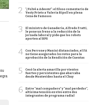
2
"¡Volvé a Adeom!": el filoso comentario de
Yesty Prieto a Valeria Ripoll en plena
Cena de Famosos
3
El ministro de Ganadería, Alfredo Fratti,
le pone un freno a la reducción de la
jornada laboral y pide que los robots
aporten al BPS
4
Con Perrone y Manini distanciados, el FA
no tiene asegurados los votos para la
aprobación de la Rendición de Cuentas
5
Cesó la alerta amarilla por vientos
 su
fuertes y persistentes que abarcaba
tegra.
desde Montevideo hasta el Chuy
6
Entre "mal compañero" y "mal perdedor",
altísima tensión en vivo entre dos
integrantes de programa radial