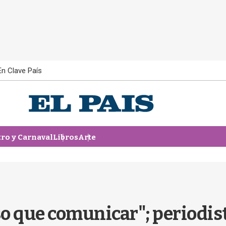
En Clave País
tro y Carnaval
Libros
Arte
 que comunicar"; periodist