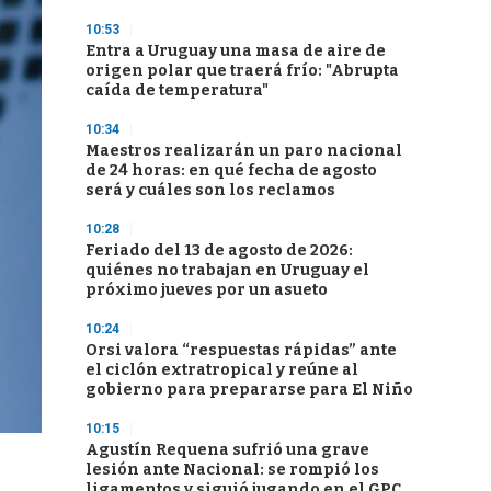
10:53
Entra a Uruguay una masa de aire de
origen polar que traerá frío: "Abrupta
caída de temperatura"
10:34
Maestros realizarán un paro nacional
de 24 horas: en qué fecha de agosto
será y cuáles son los reclamos
10:28
Feriado del 13 de agosto de 2026:
quiénes no trabajan en Uruguay el
próximo jueves por un asueto
10:24
Orsi valora “respuestas rápidas” ante
el ciclón extratropical y reúne al
gobierno para prepararse para El Niño
10:15
Agustín Requena sufrió una grave
lesión ante Nacional: se rompió los
ligamentos y siguió jugando en el GPC