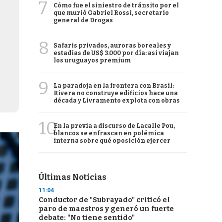
7
Cómo fue el siniestro de tránsito por el
que murió Gabriel Rossi, secretario
general de Drogas
8
Safaris privados, auroras boreales y
estadías de US$ 3.000 por día: así viajan
los uruguayos premium
9
La paradoja en la frontera con Brasil:
Rivera no construye edificios hace una
década y Livramento explota con obras
10
En la previa a discurso de Lacalle Pou,
blancos se enfrascan en polémica
interna sobre qué oposición ejercer
Últimas Noticias
11:04
Conductor de "Subrayado" criticó el
paro de maestros y generó un fuerte
debate: "No tiene sentido"