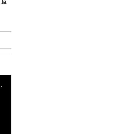
 la
cha argentino en "Subrayado"