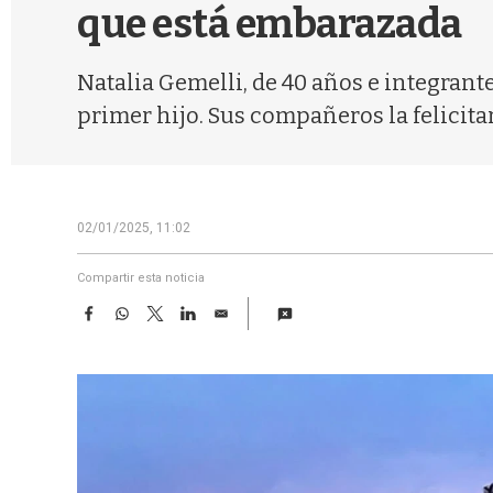
que está embarazada
Natalia Gemelli, de 40 años e integrant
primer hijo. Sus compañeros la felicitar
02/01/2025, 11:02
Compartir esta noticia
F
W
T
L
E
a
h
w
i
m
c
a
i
n
a
e
t
t
k
i
b
s
t
e
l
o
A
e
d
o
p
r
I
k
p
n