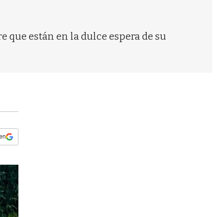
s
q
u
e
re que están en la dulce espera de su
d
a
 en