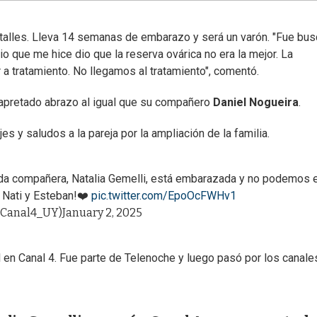
etalles. Lleva 14 semanas de embarazo y será un varón. "Fue bu
o que me hice dio que la reserva ovárica no era la mejor. La
 a tratamiento. No llegamos al tratamiento", comentó.
un apretado abrazo al igual que su compañero
Daniel Nogueira
.
s y saludos a la pareja por la ampliación de la familia.
ida compañera, Natalia Gemelli, está embarazada y no podemos 
, Nati y Esteban!❤️
pic.twitter.com/EpoOcFWHv1
@Canal4_UY)
January 2, 2025
l en Canal 4. Fue parte de Telenoche y luego pasó por los canale