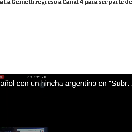
lia Gemelli regresó a Canal 4 para ser parte de
El mal momento de Yanina Gasañol con un hin