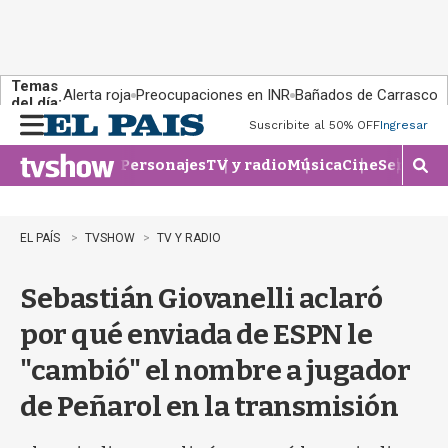
Temas
Alerta roja
Preocupaciones en INR
Bañados de Carrasco
del día:
Suscribite al 50% OFF
Ingresar
M
e
Personajes
TV y radio
Música
Cine
Series
Te
n
M
u
o
s
t
EL PAÍS
TVSHOW
TV Y RADIO
r
a
Sebastián Giovanelli aclaró
r
b
por qué enviada de ESPN le
�
s
"cambió" el nombre a jugador
q
u
de Peñarol en la transmisión
e
d