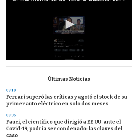
0
s
e
c
Últimas Noticias
o
n
03:10
d
Ferrari superó las críticas y agotó el stock de su
s
o
primer auto eléctrico en solo dos meses
f
3
03:05
3
s
Fauci, el científico que dirigió a EE.UU. ante el
e
Covid-19, podría ser condenado: las claves del
c
caso
o