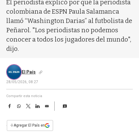
a
El periodista explicó por qué la periodista
colombiana de ESPN Paula Salamanca
llamó “Washington Darias” al futbolista de
Peñarol. "Los periodistas no podemos
conocer a todos los jugadores del mundo",
dijo.
El País
28/05/2026, 08:27
Compartir esta noticia
F
W
T
L
E
a
h
w
i
m
c
a
i
n
a
e
t
t
k
i
+
Agregar El País en
b
s
t
e
l
o
A
e
d