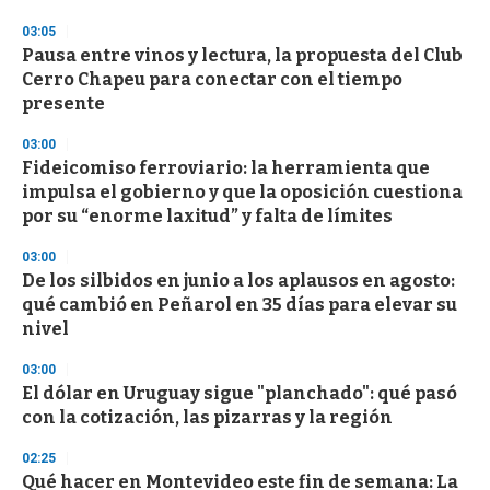
n
d
03:05
s
Pausa entre vinos y lectura, la propuesta del Club
Cerro Chapeu para conectar con el tiempo
presente
03:00
Fideicomiso ferroviario: la herramienta que
impulsa el gobierno y que la oposición cuestiona
por su “enorme laxitud” y falta de límites
03:00
De los silbidos en junio a los aplausos en agosto:
qué cambió en Peñarol en 35 días para elevar su
nivel
03:00
El dólar en Uruguay sigue "planchado": qué pasó
con la cotización, las pizarras y la región
02:25
Qué hacer en Montevideo este fin de semana: La