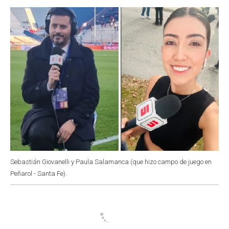
o
p
r
I
k
p
n
Sebastián Giovanelli y Paula Salamanca (que hizo campo de juego en
Peñarol - Santa Fe).