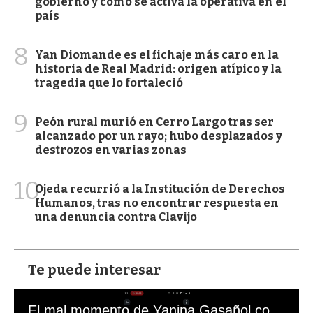
gobierno y cómo se activa la operativa en el
país
8
Yan Diomande es el fichaje más caro en la
historia de Real Madrid: origen atípico y la
tragedia que lo fortaleció
9
Peón rural murió en Cerro Largo tras ser
alcanzado por un rayo; hubo desplazados y
destrozos en varias zonas
10
Ojeda recurrió a la Institución de Derechos
Humanos, tras no encontrar respuesta en
una denuncia contra Clavijo
Te puede interesar
El mal momento de Yanina Gasañol con un hincha argentino en "Subrayado"