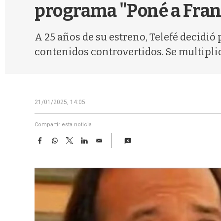
programa "Poné a Fran
A 25 años de su estreno, Telefé decidió
contenidos controvertidos. Se multiplic
21/01/2025, 14:05
Compartir esta noticia
F
W
T
L
E
a
h
w
i
m
c
a
i
n
a
e
t
t
k
i
b
s
t
e
l
o
A
e
d
o
p
r
I
k
p
n