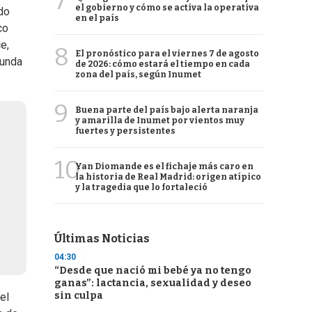
7
el gobierno y cómo se activa la operativa
do
en el país
co
e,
8
El pronóstico para el viernes 7 de agosto
gunda
de 2026: cómo estará el tiempo en cada
zona del país, según Inumet
9
Buena parte del país bajo alerta naranja
y amarilla de Inumet por vientos muy
fuertes y persistentes
10
Yan Diomande es el fichaje más caro en
la historia de Real Madrid: origen atípico
y la tragedia que lo fortaleció
Últimas Noticias
04:30
“Desde que nació mi bebé ya no tengo
ganas”: lactancia, sexualidad y deseo
sin culpa
el