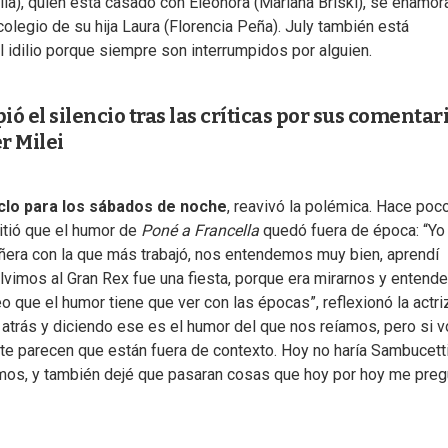
lla), quien está casado con Eleonora (Mariana Briski), se enamor
colegio de su hija Laura (Florencia Peña). July también está
l idilio porque siempre son interrumpidos por alguien.
ó el silencio tras las críticas por sus comentar
r Milei
clo para los sábados de noche
, reavivó la polémica. Hace poc
mitió que el humor de
Poné a Francella
quedó fuera de época: “Y
añera con la que más trabajó, nos entendemos muy bien, aprendí
lvimos al Gran Rex fue una fiesta, porque era mirarnos y entende
o que el humor tiene que ver con las épocas”, reflexionó la actri
atrás y diciendo ese es el humor del que nos reíamos, pero si v
te parecen que están fuera de contexto. Hoy no haría Sambucetti
imos, y también dejé que pasaran cosas que hoy por hoy me pre