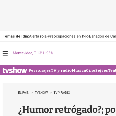
Temas del día:
Alerta roja
Preocupaciones en INR
Bañados de Ca
Montevideo, T 13° H 95%
M
e
n
u
Personajes
TV y radio
Música
Cine
Series
Tea
EL PAÍS
TVSHOW
TV Y RADIO
¿Humor retrógado?; pol