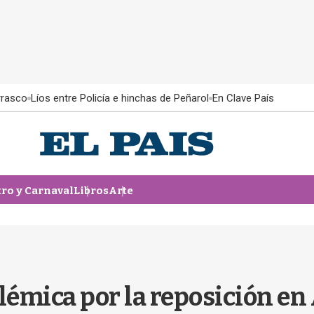
rrasco
Líos entre Policía e hinchas de Peñarol
En Clave País
tro y Carnaval
Libros
Arte
émica por la reposición en