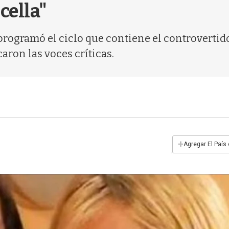
cella"
 programó el ciclo que contiene el controvertido
aron las voces críticas.
+
Agregar El País