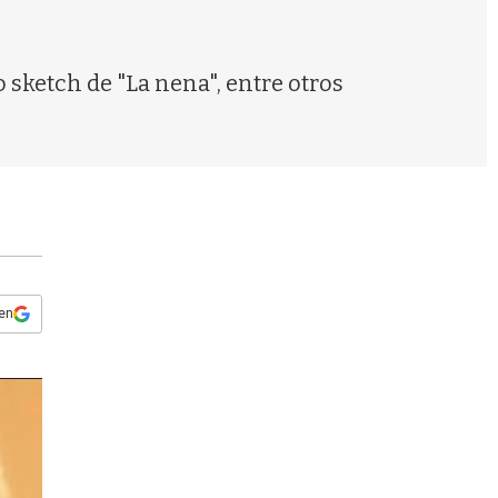
s
q
u
e
 sketch de "La nena", entre otros
d
a
 en