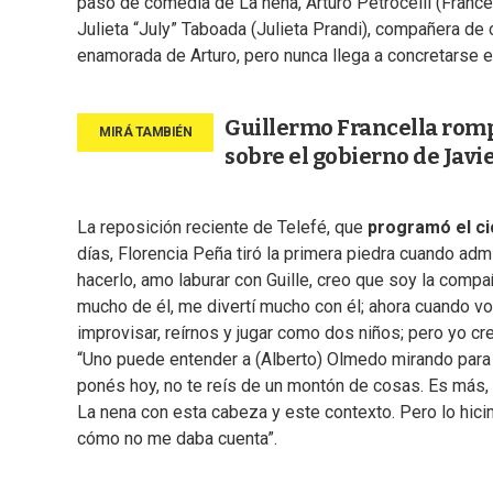
paso de comedia de La nena, Arturo Petrocelli (France
Julieta “July” Taboada (Julieta Prandi), compañera de 
enamorada de Arturo, pero nunca llega a concretarse e
Guillermo Francella rompi
sobre el gobierno de Javie
La reposición reciente de Telefé, que
programó el ci
días, Florencia Peña tiró la primera piedra cuando ad
hacerlo, amo laburar con Guille, creo que soy la comp
mucho de él, me divertí mucho con él; ahora cuando vo
improvisar, reírnos y jugar como dos niños; pero yo cre
“Uno puede entender a (Alberto) Olmedo mirando para 
ponés hoy, no te reís de un montón de cosas. Es más, 
La nena con esta cabeza y este contexto. Pero lo hic
cómo no me daba cuenta”.