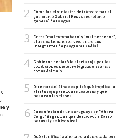
2
Cómo fue el siniestro de tránsito por el
que murió Gabriel Rossi, secretario
general de Drogas
3
Entre "mal compañero" y "mal perdedor",
altísima tensión en vivo entre dos
integrantes de programa radial
4
Gobierno declaró la alerta roja por las
condiciones meteorológicas en varias
zonas del país
5
Director del Sinae explicó qué implica la
alerta roja para zonas costeras y qué
os
pasa con las clases
o
ne y
6
La confesión de una uruguaya en "Ahora
en
Caigo" Argentina que descolocó a Darío
Barassi y se hizo viral
Qué significa la alerta roja decretada por