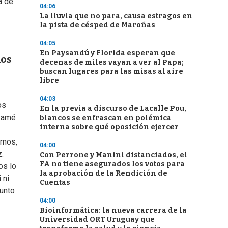
a de
04:06
La lluvia que no para, causa estragos en
la pista de césped de Maroñas
04:05
En Paysandú y Florida esperan que
ios
decenas de miles vayan a ver al Papa;
buscan lugares para las misas al aire
libre
04:03
os
En la previa a discurso de Lacalle Pou,
o amé
blancos se enfrascan en polémica
interna sobre qué oposición ejercer
rnos,
04:00
z.
Con Perrone y Manini distanciados, el
FA no tiene asegurados los votos para
os lo
la aprobación de la Rendición de
 ni
Cuentas
gunto
04:00
Bioinformática: la nueva carrera de la
Universidad ORT Uruguay que