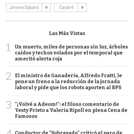
Jimena Sabaris
Canal 4
Las Más Vistas
1
Un muerto, miles de personas sin luz, árboles
caídos y techos volados por el temporal que
ameritó alerta roja
2
El ministro de Ganadería, Alfredo Fratti, le
pone un freno a la reducción de la jornada
laboral y pide que los robots aporten al BPS
3
"¡Volvé a Adeom!": el filoso comentario de
Yesty Prieto a Valeria Ripoll en plena Cena de
Famosos
4
Conductor de "Subrayado" criticó el paro de