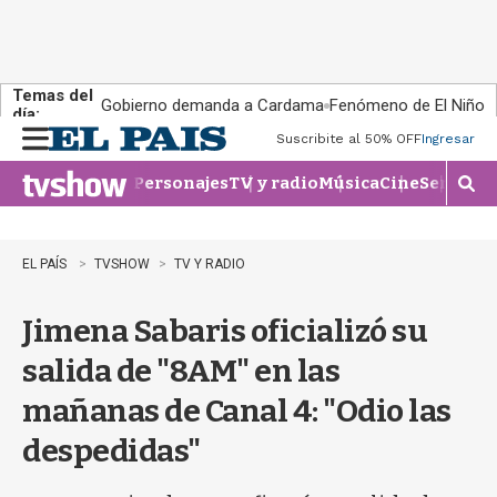
Temas del
Gobierno demanda a Cardama
Fenómeno de El Niño
día:
Suscribite al 50% OFF
Ingresar
M
e
Personajes
TV y radio
Música
Cine
Series
Te
n
M
u
o
s
t
EL PAÍS
TVSHOW
TV Y RADIO
r
a
Jimena Sabaris oficializó su
r
b
salida de "8AM" en las
�
s
mañanas de Canal 4: "Odio las
q
u
despedidas"
e
d