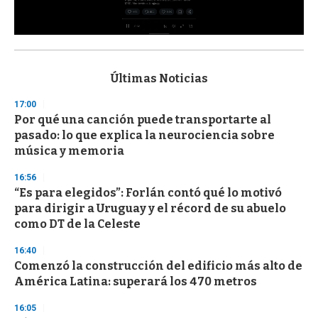
0
s
e
c
Últimas Noticias
o
n
17:00
d
Por qué una canción puede transportarte al
s
o
pasado: lo que explica la neurociencia sobre
f
música y memoria
3
3
s
16:56
e
“Es para elegidos”: Forlán contó qué lo motivó
c
para dirigir a Uruguay y el récord de su abuelo
o
n
como DT de la Celeste
d
s
16:40
Comenzó la construcción del edificio más alto de
América Latina: superará los 470 metros
16:05