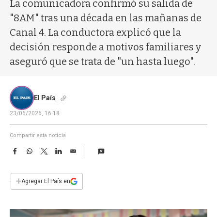
a
La comunicadora confirmó su salida de
"8AM" tras una década en las mañanas de
Canal 4. La conductora explicó que la
decisión responde a motivos familiares y
aseguró que se trata de "un hasta luego".
El País
23/06/2026, 16:18
Compartir esta noticia
F
W
T
L
E
a
h
w
i
m
c
a
i
n
a
e
t
t
k
i
+
Agregar El País en
b
s
t
e
l
o
A
e
d
o
p
r
I
k
p
n