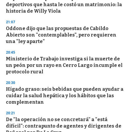
c
deportivos que hasta le costó un matrimonio: la
o
n
historia de Willy Viola
d
s
21:07
Oddone dijo que las propuestas de Cabildo
Abierto son "contemplables", pero requieren
una "ley aparte"
20:45
Ministerio de Trabajo investiga si la muerte de
un peón por un rayo en Cerro Largo incumple el
protocolo rural
20:30
Hígado graso: seis bebidas que pueden ayudar a
cuidar la salud hepática y los hábitos que las
complementan
20:21
De "la operación no se concretará" a "está
difícil": contrapunto de agentes y dirigentes de