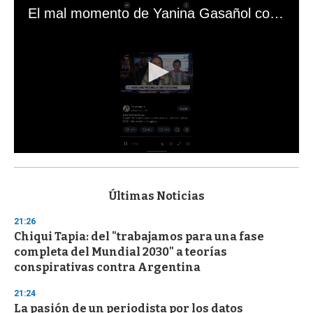
El mal momento de Yanina Gasañol con un hincha argentino en "Subrayado"
0
s
e
c
Últimas Noticias
o
n
21:26
d
Chiqui Tapia: del "trabajamos para una fase
s
o
completa del Mundial 2030" a teorías
f
conspirativas contra Argentina
3
3
s
21:24
e
La pasión de un periodista por los datos