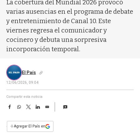
a
La cobertura del Mundial 2026 provocó
varias ausencias en el programa de debate
y entretenimiento de Canal 10. Este
viernes regresa el comunicador y
cocinero y debuta una sorpresiva
incorporación temporal.
El País
12/06/2026, 09:04
Compartir esta noticia
F
W
T
L
E
a
h
w
i
m
c
a
i
n
a
e
t
t
k
i
+
Agregar El País en
b
s
t
e
l
o
A
e
d