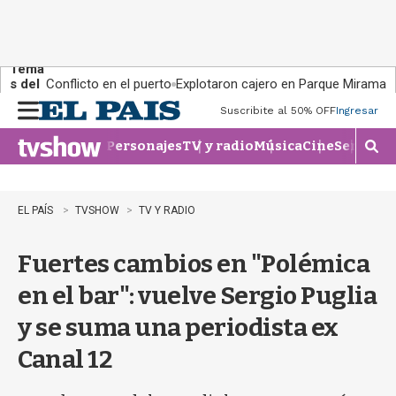
Tema
s del
Conflicto en el puerto
Explotaron cajero en Parque Miramar
día:
Suscribite al 50% OFF
Ingresar
M
e
Personajes
TV y radio
Música
Cine
Series
Te
n
M
u
o
s
t
EL PAÍS
TVSHOW
TV Y RADIO
r
a
Fuertes cambios en "Polémica
r
b
en el bar": vuelve Sergio Puglia
�
s
y se suma una periodista ex
q
u
Canal 12
e
d