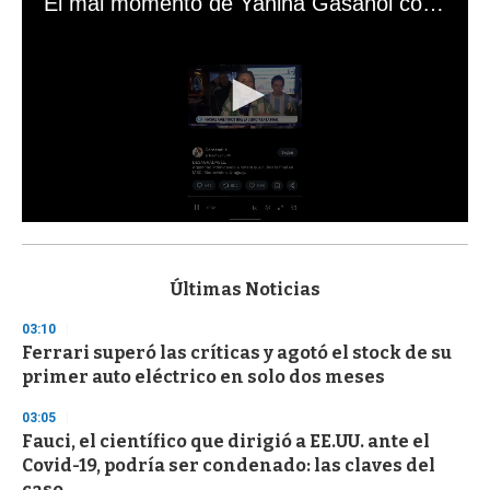
El mal momento de Yanina Gasañol con un hincha argentino en "Subrayado"
0
s
e
c
Últimas Noticias
o
n
03:10
d
Ferrari superó las críticas y agotó el stock de su
s
o
primer auto eléctrico en solo dos meses
f
3
03:05
3
s
Fauci, el científico que dirigió a EE.UU. ante el
e
Covid-19, podría ser condenado: las claves del
c
caso