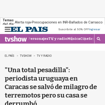
Temas
Alerta roja
Preocupaciones en INR
Bañados de Carrasco
del día:
Suscribite al 50% OFF
Ingresar
M
e
Personajes
TV y radio
Música
Cine
Series
Te
n
M
u
o
s
t
EL PAÍS
TVSHOW
TV Y RADIO
r
a
"Una total pesadilla":
r
b
periodista uruguaya en
�
s
Caracas se salvó de milagro de
q
u
terremotos pero su casa se
e
d
derrumbó