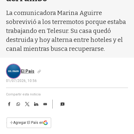
a
La comunicadora Marina Aguirre
sobrevivió a los terremotos porque estaba
trabajando en Telesur. Su casa quedó
destruida y hoy alterna entre hoteles y el
canal mientras busca recuperarse.
El País
01/07/2026, 10:56
Compartir esta noticia
F
W
T
L
E
a
h
w
i
m
c
a
i
n
a
e
t
t
k
i
+
Agregar El País en
b
s
t
e
l
o
A
e
d