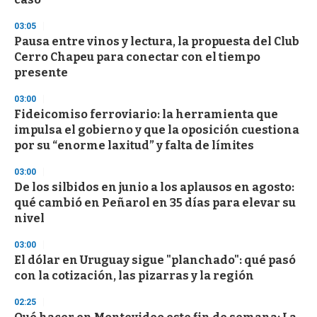
o
n
d
03:05
s
Pausa entre vinos y lectura, la propuesta del Club
Cerro Chapeu para conectar con el tiempo
presente
03:00
Fideicomiso ferroviario: la herramienta que
impulsa el gobierno y que la oposición cuestiona
por su “enorme laxitud” y falta de límites
03:00
De los silbidos en junio a los aplausos en agosto:
qué cambió en Peñarol en 35 días para elevar su
nivel
03:00
El dólar en Uruguay sigue "planchado": qué pasó
con la cotización, las pizarras y la región
02:25