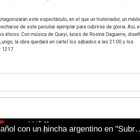
otagonizarán este espectáculo, en el que un historiador, un médi
charse de este peculiar ejemplar para cubrirse de gloria. Así, e
os éticos. Con música de Queyi, luces de Rosina Daguerre, dise
Lungo, la obra quedará en cartel los sábados a las 21:00 y los
y 1217.
El mal momento de Yanina Gasañol con un hin