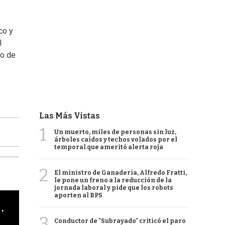
co y
l
ño de
Las Más Vistas
1
Un muerto, miles de personas sin luz,
árboles caídos y techos volados por el
temporal que ameritó alerta roja
2
El ministro de Ganadería, Alfredo Fratti,
le pone un freno a la reducción de la
jornada laboral y pide que los robots
aporten al BPS
cha argentino en "Subrayado"
3
Conductor de "Subrayado" criticó el paro