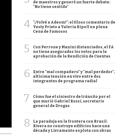
de maestros y generó un fuerte debate:
"No tiene sentido"
4
"¡Volvé a Adeom!": el filoso comentario de
Yesty Prieto a Valeria Ripoll en plena
Cena de Famosos
5
Con Perrone y Manini distanciados, el FA
no tiene asegurados los votos para la
aprobación de la Rendición de Cuentas
6
Entre "mal compañero" y "mal perdedor",
altísima tensión en vivo entre dos
integrantes de programa radial
7
Cómo fue el siniestro de tránsito por el
que murió Gabriel Rossi, secretario
general de Drogas
8
La paradoja en la frontera con Brasil:
Rivera no construye edificios hace una
década y Livramento explota con obras