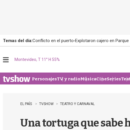
Temas del día:
Conflicto en el puerto
Explotaron cajero en Parque
Montevideo, T 11° H 55%
M
e
n
u
Personajes
TV y radio
Música
Cine
Series
Tea
EL PAÍS
TVSHOW
TEATRO Y CARNAVAL
Una tortuga que sabe h