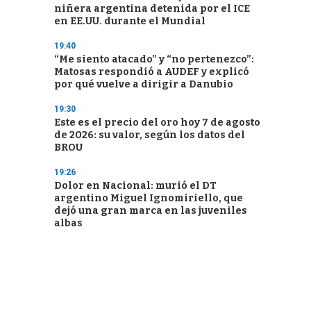
niñera argentina detenida por el ICE
en EE.UU. durante el Mundial
19:40
“Me siento atacado” y “no pertenezco”:
Matosas respondió a AUDEF y explicó
por qué vuelve a dirigir a Danubio
19:30
Este es el precio del oro hoy 7 de agosto
de 2026: su valor, según los datos del
BROU
19:26
Dolor en Nacional: murió el DT
argentino Miguel Ignomiriello, que
dejó una gran marca en las juveniles
albas