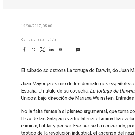
10/08/2017, 05:00
Compartir esta noticia
F
W
T
L
E
a
h
w
i
m
c
a
i
n
a
e
t
t
k
i
El sábado se estrena La tortuga de Darwin, de Juan M
b
s
t
e
l
o
A
e
d
o
p
r
I
Juan Mayorga es uno de los dramaturgos españoles c
k
p
n
España. Un título de su cosecha,
La tortuga de Darwin
Unidos, bajo dirección de Mariana Wainstein. Entradas e
No le falta fantasía al planteo argumental, que toma c
llevó de las Galápagos a Inglaterra: el animal ha evol
caminar, hablar y pensar. Ese ser se ha convertido, por
testigo de la revolución industrial, el ascenso del nazi