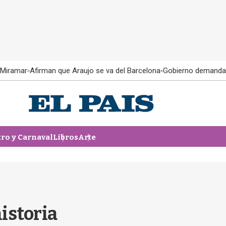
 Miramar
Afirman que Araujo se va del Barcelona
Gobierno demanda
tro y Carnaval
Libros
Arte
istoria