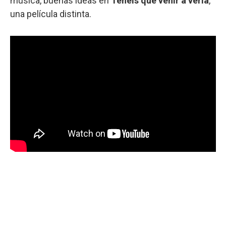
música, buenas ideas en
Teneis que venir a verla
,
una película distinta.