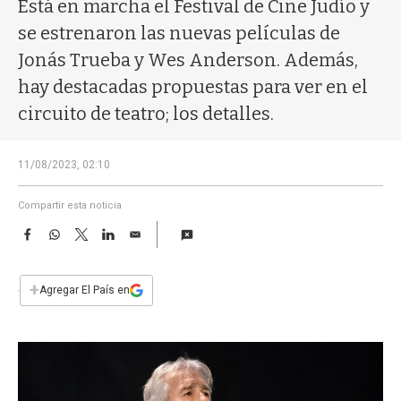
a
Está en marcha el Festival de Cine Judío y
se estrenaron las nuevas películas de
Jonás Trueba y Wes Anderson. Además,
hay destacadas propuestas para ver en el
circuito de teatro; los detalles.
11/08/2023, 02:10
Compartir esta noticia
F
W
T
L
E
a
h
w
i
m
c
a
i
n
a
e
t
t
k
i
+
Agregar El País en
b
s
t
e
l
o
A
e
d
o
p
r
I
k
p
n