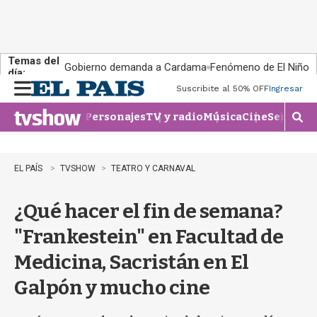
Temas del
Gobierno demanda a Cardama
Fenómeno de El Niño
día:
Suscribite al 50% OFF
Ingresar
M
e
Personajes
TV y radio
Música
Cine
Series
Te
n
M
u
o
s
t
EL PAÍS
TVSHOW
TEATRO Y CARNAVAL
r
a
¿Qué hacer el fin de semana?
r
b
"Frankestein" en Facultad de
�
s
Medicina, Sacristán en El
q
u
Galpón y mucho cine
e
d