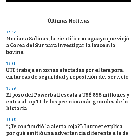
0
s
e
c
Últimas Noticias
o
n
15:32
d
Mariana Salinas, la científica uruguaya que viajó
s
o
a Corea del Sur para investigar la leucemia
f
bovina
3
3
s
15:31
e
UTE trabaja en zonas afectadas por el temporal
c
en tareas de seguridad y reposición del servicio
o
n
d
15:29
s
El pozo del Powerball escala a US$ 856 millones y
entra al top 10 de los premios más grandes de la
historia
15:15
“¿Te confundió la alerta roja?”: Inumet explica
por qué emitió una advertencia diferente a la de