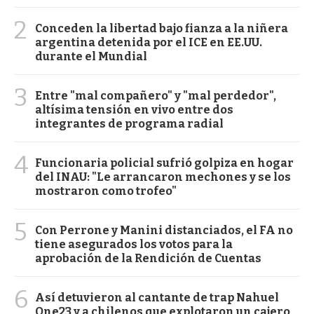
2
Conceden la libertad bajo fianza a la niñera
argentina detenida por el ICE en EE.UU.
durante el Mundial
3
Entre "mal compañero" y "mal perdedor",
altísima tensión en vivo entre dos
integrantes de programa radial
4
Funcionaria policial sufrió golpiza en hogar
del INAU: "Le arrancaron mechones y se los
mostraron como trofeo"
5
Con Perrone y Manini distanciados, el FA no
tiene asegurados los votos para la
aprobación de la Rendición de Cuentas
6
Así detuvieron al cantante de trap Nahuel
One23 y a chilenos que explotaron un cajero