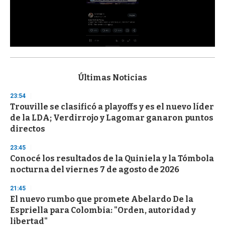
0
s
e
c
Últimas Noticias
o
n
23:54
d
Trouville se clasificó a playoffs y es el nuevo líder
s
o
de la LDA; Verdirrojo y Lagomar ganaron puntos
f
directos
3
3
s
23:45
e
Conocé los resultados de la Quiniela y la Tómbola
c
nocturna del viernes 7 de agosto de 2026
o
n
d
21:45
s
El nuevo rumbo que promete Abelardo De la
Espriella para Colombia: "Orden, autoridad y
libertad"