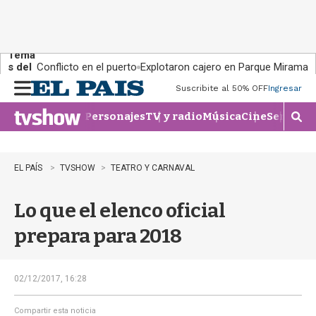
Tema
s del
Conflicto en el puerto
Explotaron cajero en Parque Miramar
día:
Suscribite al 50% OFF
Ingresar
M
e
Personajes
TV y radio
Música
Cine
Series
Te
n
M
u
o
s
t
EL PAÍS
TVSHOW
TEATRO Y CARNAVAL
r
a
Lo que el elenco oficial
r
b
prepara para 2018
�
s
q
u
02/12/2017, 16:28
e
d
Compartir esta noticia