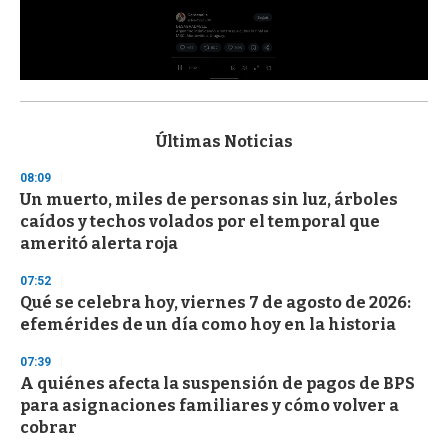
0
s
e
c
Últimas Noticias
o
n
08:09
d
Un muerto, miles de personas sin luz, árboles
s
o
caídos y techos volados por el temporal que
f
ameritó alerta roja
3
3
s
07:52
e
Qué se celebra hoy, viernes 7 de agosto de 2026:
c
efemérides de un día como hoy en la historia
o
n
d
07:39
s
A quiénes afecta la suspensión de pagos de BPS
para asignaciones familiares y cómo volver a
cobrar