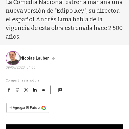
a
La Comedia Nacional estrena mañana una
nueva versión de "Edipo Rey"; su director,
el español Andrés Lima habla de la
vigencia de esta obra estrenada hace 2.500
años.
Nicolas Lauber
09/06/2023, 04:00
Compartir esta noticia
F
W
T
L
E
a
h
w
i
m
c
a
i
n
a
e
t
t
k
i
+
Agregar El País en
b
s
t
e
l
o
A
e
d
o
p
r
I
k
p
n