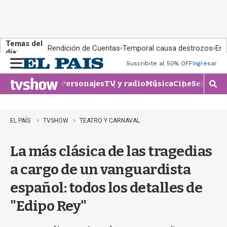
Temas del
Rendición de Cuentas
Temporal causa destrozos
En 
día:
Suscribite al 50% OFF
Ingresar
M
e
Personajes
TV y radio
Música
Cine
Series
Te
n
M
u
o
s
t
EL PAÍS
TVSHOW
TEATRO Y CARNAVAL
r
a
La más clásica de las tragedias
r
b
a cargo de un vanguardista
�
s
español: todos los detalles de
q
u
"Edipo Rey"
e
d