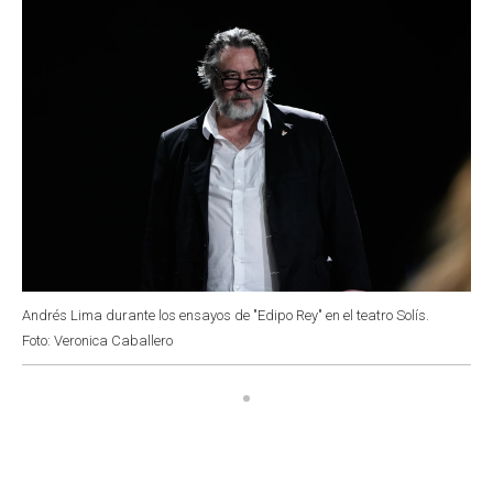
Andrés Lima durante los ensayos de "Edipo Rey" en el teatro Solís.
Foto: Veronica Caballero