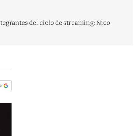
s
q
u
e
tegrantes del ciclo de streaming: Nico
d
a
 en