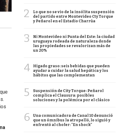
2
Lo que no se vio de la insólita suspensión
del partido entre Montevideo Cty Torque
y Peñarol en el Estadio Charrúa
3
Ni Montevideo ni Punta del Este: la ciudad
uruguaya rodeada de naturaleza donde
las propiedades se revalorizan más de
un 20%
4
Hígado graso: seis bebidas que pueden
ayudar a cuidar la salud hepática y los
hábitos que las complementan
5
Suspensión de City Torque-Peñarol
 que
complica el Clausura: posibles
s.
soluciones y la polémica por el clásico
cios
6
Una comunicadora de Canal 10 denunció
que un ómnibus la atropelló, lo siguió y
enfrentó al chofer: "En shock"
ina