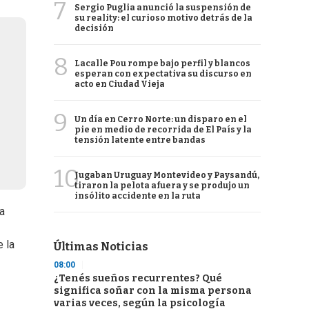
7
Sergio Puglia anunció la suspensión de
su reality: el curioso motivo detrás de la
decisión
8
Lacalle Pou rompe bajo perfil y blancos
esperan con expectativa su discurso en
acto en Ciudad Vieja
9
Un día en Cerro Norte: un disparo en el
pie en medio de recorrida de El País y la
tensión latente entre bandas
10
Jugaban Uruguay Montevideo y Paysandú,
tiraron la pelota afuera y se produjo un
insólito accidente en la ruta
a
 la
Últimas Noticias
08:00
¿Tenés sueños recurrentes? Qué
significa soñar con la misma persona
varias veces, según la psicología