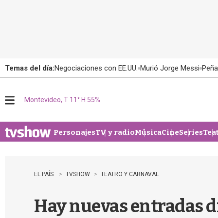
Temas del día:
Negociaciones con EE.UU.
Murió Jorge Messi
Peña
Montevideo, T 11° H 55%
M
e
n
u
Personajes
TV y radio
Música
Cine
Series
Tea
EL PAÍS
TVSHOW
TEATRO Y CARNAVAL
Hay nuevas entradas di