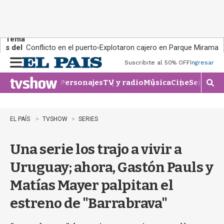
Tema
s del
Conflicto en el puerto
Explotaron cajero en Parque Miramar
día:
Suscribite al 50% OFF
Ingresar
M
e
Personajes
TV y radio
Música
Cine
Series
Te
n
M
u
o
s
t
EL PAÍS
TVSHOW
SERIES
r
a
Una serie los trajo a vivir a
r
b
Uruguay; ahora, Gastón Pauls y
�
s
Matías Mayer palpitan el
q
u
estreno de "Barrabrava"
e
d