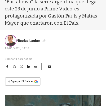
a
"Barrabrava", la serie argentina que llega
este 23 de junio a Prime Video, es
protagonizada por Gastón Pauls y Matías
Mayer, que charlaron con El País.
Nicolas Lauber
18/06/2023, 04:00
Compartir esta noticia
F
W
T
L
E
a
h
w
i
m
c
a
i
n
a
e
t
t
k
i
+
Agregar El País en
b
s
t
e
l
o
A
e
d
o
p
r
I
k
p
n