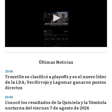
0
s
e
c
Últimas Noticias
o
n
23:54
d
Trouville se clasificó a playoffs y es el nuevo líder
s
o
de la LDA; Verdirrojo y Lagomar ganaron puntos
f
directos
3
3
s
23:45
e
Conocé los resultados de la Quiniela y la Tómbola
c
nocturna del viernes 7 de agosto de 2026
o