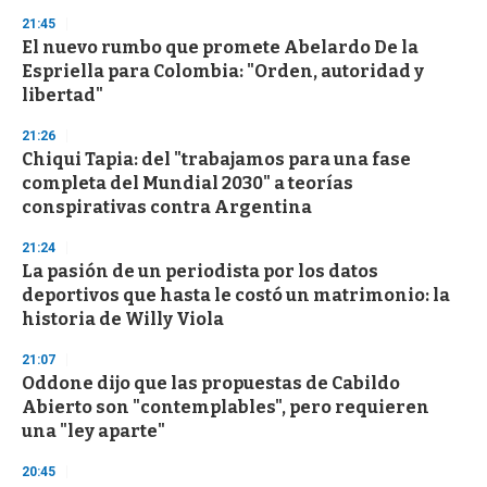
n
d
21:45
s
El nuevo rumbo que promete Abelardo De la
Espriella para Colombia: "Orden, autoridad y
libertad"
21:26
Chiqui Tapia: del "trabajamos para una fase
completa del Mundial 2030" a teorías
conspirativas contra Argentina
21:24
La pasión de un periodista por los datos
deportivos que hasta le costó un matrimonio: la
historia de Willy Viola
21:07
Oddone dijo que las propuestas de Cabildo
Abierto son "contemplables", pero requieren
una "ley aparte"
20:45