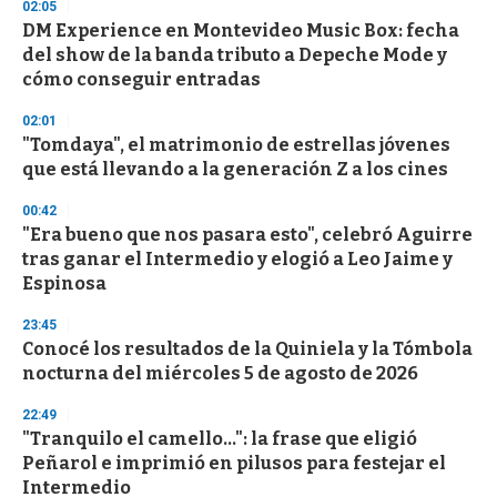
02:05
d
DM Experience en Montevideo Music Box: fecha
s
o
del show de la banda tributo a Depeche Mode y
f
cómo conseguir entradas
3
3
s
02:01
e
"Tomdaya", el matrimonio de estrellas jóvenes
c
que está llevando a la generación Z a los cines
o
n
d
00:42
s
"Era bueno que nos pasara esto", celebró Aguirre
tras ganar el Intermedio y elogió a Leo Jaime y
Espinosa
23:45
Conocé los resultados de la Quiniela y la Tómbola
nocturna del miércoles 5 de agosto de 2026
22:49
"Tranquilo el camello...": la frase que eligió
Peñarol e imprimió en pilusos para festejar el
Intermedio