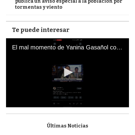
publica un aviso especial a la población por
tormentas y viento
Te puede interesar
El mal momento de Yanina Gasañol con un hincha argentino en "Subrayado"
0
s
e
c
Últimas Noticias
o
n