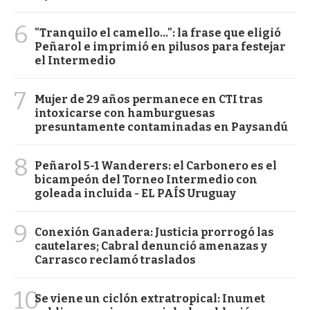
6
"Tranquilo el camello...": la frase que eligió
Peñarol e imprimió en pilusos para festejar
el Intermedio
7
Mujer de 29 años permanece en CTI tras
intoxicarse con hamburguesas
presuntamente contaminadas en Paysandú
8
Peñarol 5-1 Wanderers: el Carbonero es el
bicampeón del Torneo Intermedio con
goleada incluida - EL PAÍS Uruguay
9
Conexión Ganadera: Justicia prorrogó las
cautelares; Cabral denunció amenazas y
Carrasco reclamó traslados
10
Se viene un ciclón extratropical: Inumet