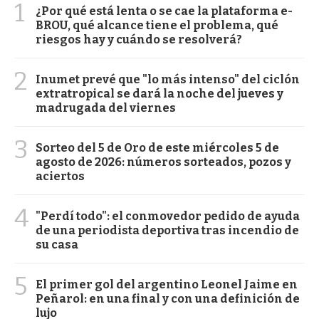
1
¿Por qué está lenta o se cae la plataforma e-
BROU, qué alcance tiene el problema, qué
riesgos hay y cuándo se resolverá?
2
Inumet prevé que "lo más intenso" del ciclón
extratropical se dará la noche del jueves y
madrugada del viernes
3
Sorteo del 5 de Oro de este miércoles 5 de
agosto de 2026: números sorteados, pozos y
aciertos
4
"Perdí todo": el conmovedor pedido de ayuda
de una periodista deportiva tras incendio de
su casa
5
El primer gol del argentino Leonel Jaime en
Peñarol: en una final y con una definición de
lujo