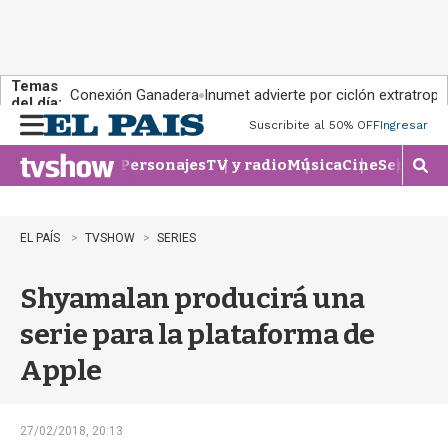
Temas
Conexión Ganadera
Inumet advierte por ciclón extratropi
del día:
Suscribite al 50% OFF
Ingresar
M
e
Personajes
TV y radio
Música
Cine
Series
Te
n
M
u
o
s
t
EL PAÍS
TVSHOW
SERIES
r
a
Shyamalan producirá una
r
b
serie para la plataforma de
�
s
Apple
q
u
e
d
27/02/2018, 20:13