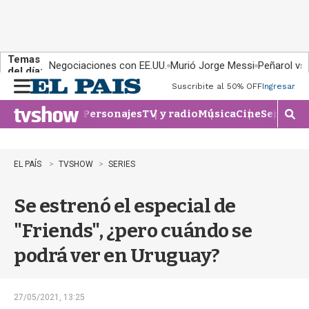
Temas
Negociaciones con EE.UU.
Murió Jorge Messi
Peñarol vs
del día:
Suscribite al 50% OFF
Ingresar
M
e
Personajes
TV y radio
Música
Cine
Series
Te
n
M
u
o
s
t
EL PAÍS
TVSHOW
SERIES
r
a
Se estrenó el especial de
r
b
"Friends", ¿pero cuándo se
�
s
podrá ver en Uruguay?
q
u
e
d
27/05/2021, 13:25