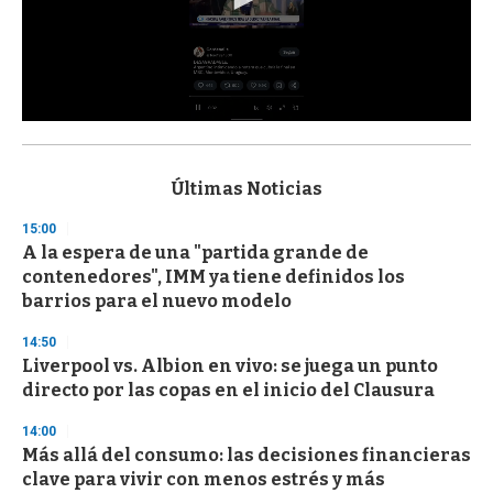
0
s
e
c
Últimas Noticias
o
n
15:00
d
A la espera de una "partida grande de
s
o
contenedores", IMM ya tiene definidos los
f
barrios para el nuevo modelo
3
3
s
14:50
e
Liverpool vs. Albion en vivo: se juega un punto
c
directo por las copas en el inicio del Clausura
o
n
d
14:00
s
Más allá del consumo: las decisiones financieras
clave para vivir con menos estrés y más