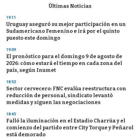
c
Últimas Noticias
o
n
19:11
d
Uruguay aseguró su mejor participación en un
s
o
Sudamericano Femenino e irá por el quinto
f
puesto este domingo
3
3
s
19:09
e
El pronóstico para el domingo 9 de agosto de
c
2026: cómo estará el tiempo en cada zona del
o
n
país, según Inumet
d
s
18:52
Sector cervecero: FNC evalúa reestructura con
reducción de personal, sindicato levantó
medidas y siguen las negociaciones
18:45
Falló la iluminación en el Estadio Charrúa y el
comienzo del partido entre City Torque y Peñarol
está demorado