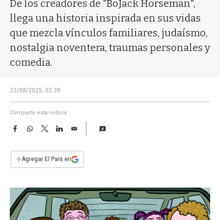
a
De los creadores de "BoJack Horseman",
llega una historia inspirada en sus vidas
que mezcla vínculos familiares, judaísmo,
nostalgia noventera, traumas personales y
comedia.
23/08/2025, 02:28
Compartir esta noticia
F
W
T
L
E
a
h
w
i
m
c
a
i
n
a
e
t
t
k
i
+
Agregar El País en
b
s
t
e
l
o
A
e
d
o
p
r
I
k
p
n