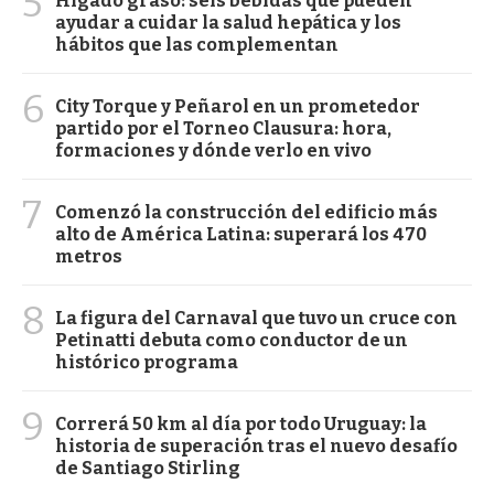
5
Hígado graso: seis bebidas que pueden
ayudar a cuidar la salud hepática y los
hábitos que las complementan
6
City Torque y Peñarol en un prometedor
partido por el Torneo Clausura: hora,
formaciones y dónde verlo en vivo
7
Comenzó la construcción del edificio más
alto de América Latina: superará los 470
metros
8
La figura del Carnaval que tuvo un cruce con
Petinatti debuta como conductor de un
histórico programa
9
Correrá 50 km al día por todo Uruguay: la
historia de superación tras el nuevo desafío
de Santiago Stirling