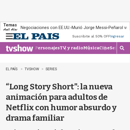
Temas
Negociaciones con EE.UU.
Murió Jorge Messi
Peñarol vs
del día:
Suscribite al 50% OFF
Ingresar
M
e
Personajes
TV y radio
Música
Cine
Series
Te
n
M
u
o
s
t
EL PAÍS
TVSHOW
SERIES
r
a
“Long Story Short”: la nueva
r
b
animación para adultos de
�
s
Netflix con humor absurdo y
q
u
drama familiar
e
d