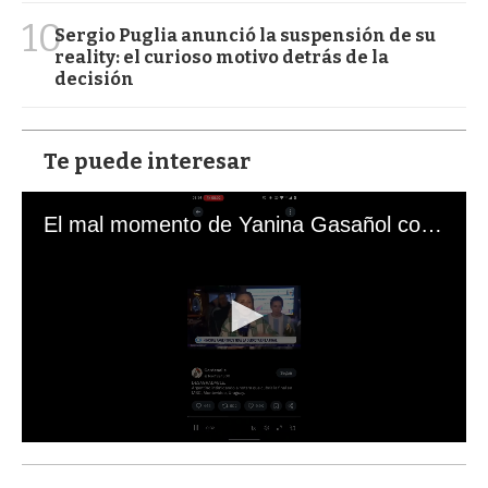
10
Sergio Puglia anunció la suspensión de su
reality: el curioso motivo detrás de la
decisión
Te puede interesar
El mal momento de Yanina Gasañol con un hincha argentino en "Subrayado"
0
s
e