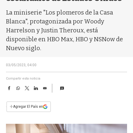
a
La miniserie "Los plomeros de la Casa
Blanca", protagonizada por Woody
Harrelson y Justin Theroux, está
disponible en HBO Max, HBO y NSNow de
Nuevo siglo.
03/05/2023, 04:00
Compartir esta noticia
F
W
T
L
E
a
h
w
i
m
c
a
i
n
a
e
t
t
k
i
+
Agregar El País en
b
s
t
e
l
o
A
e
d
o
p
r
I
k
p
n