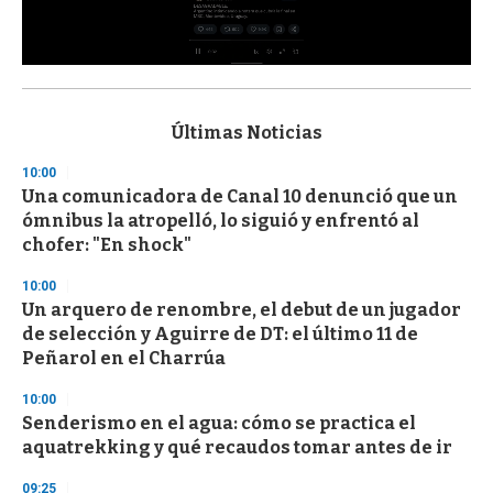
0
s
e
c
Últimas Noticias
o
n
10:00
d
Una comunicadora de Canal 10 denunció que un
s
o
ómnibus la atropelló, lo siguió y enfrentó al
f
chofer: "En shock"
3
3
s
10:00
e
Un arquero de renombre, el debut de un jugador
c
de selección y Aguirre de DT: el último 11 de
o
n
Peñarol en el Charrúa
d
s
10:00
Senderismo en el agua: cómo se practica el
aquatrekking y qué recaudos tomar antes de ir
09:25