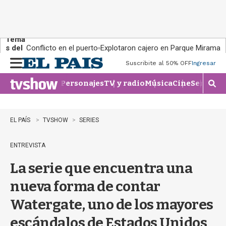
Tema
s del
Conflicto en el puerto
Explotaron cajero en Parque Miramar
día:
Suscribite al 50% OFF
Ingresar
M
e
Personajes
TV y radio
Música
Cine
Series
Te
n
M
u
o
s
t
EL PAÍS
TVSHOW
SERIES
r
a
ENTREVISTA
r
b
La serie que encuentra una
�
s
nueva forma de contar
q
u
Watergate, uno de los mayores
e
d
escándalos de Estados Unidos