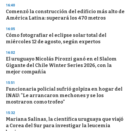
n
16:40
d
Comenzó la construcción del edificio más alto de
s
o
América Latina: superará los 470 metros
f
3
16:05
3
s
Cómo fotografiar el eclipse solar total del
e
miércoles 12 de agosto, según expertos
c
o
16:02
n
d
El uruguayo Nicolás Pirozzi ganó en el Slalom
s
Gigante del Chile Winter Series 2026, con la
mejor compañía
15:51
Funcionaria policial sufrió golpiza en hogar del
INAU: "Le arrancaron mechones y se los
mostraron como trofeo"
15:32
Mariana Salinas, la científica uruguaya que viajó
a Corea del Sur para investigar la leucemia