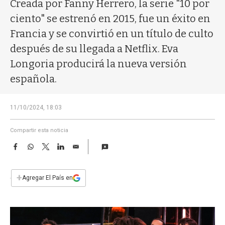
a
Creada por Fanny Herrero, la serie "10 por
ciento" se estrenó en 2015, fue un éxito en
Francia y se convirtió en un título de culto
después de su llegada a Netflix. Eva
Longoria producirá la nueva versión
española.
11/10/2024, 18:03
Compartir esta noticia
F
W
T
L
E
a
h
w
i
m
c
a
i
n
a
e
t
t
k
i
+
Agregar El País en
b
s
t
e
l
o
A
e
d
o
p
r
I
k
p
n