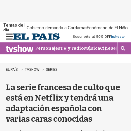
Temas del
Gobierno demanda a Cardama
Fenómeno de El Niño
día:
Suscribite al 50% OFF
Ingresar
M
e
Personajes
TV y radio
Música
Cine
Series
Te
n
M
u
o
s
t
EL PAÍS
TVSHOW
SERIES
r
a
La serie francesa de culto que
r
b
está en Netflix y tendrá una
�
s
adaptación española con
q
u
varias caras conocidas
e
d