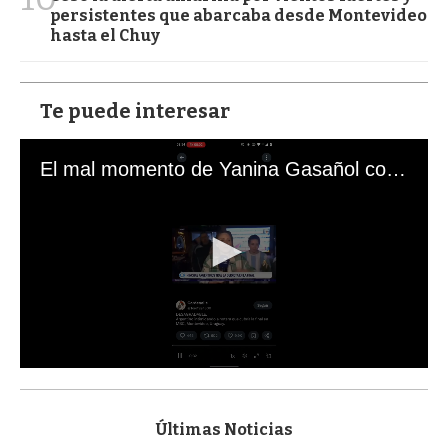
persistentes que abarcaba desde Montevideo
hasta el Chuy
Te puede interesar
El mal momento de Yanina Gasañol con un hincha argentino en "Subrayado"
0
s
e
c
Últimas Noticias
o