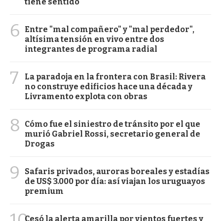
tiene sentido"
6
Entre "mal compañero" y "mal perdedor",
altísima tensión en vivo entre dos
integrantes de programa radial
7
La paradoja en la frontera con Brasil: Rivera
no construye edificios hace una década y
Livramento explota con obras
8
Cómo fue el siniestro de tránsito por el que
murió Gabriel Rossi, secretario general de
Drogas
9
Safaris privados, auroras boreales y estadías
de US$ 3.000 por día: así viajan los uruguayos
premium
10
Cesó la alerta amarilla por vientos fuertes y