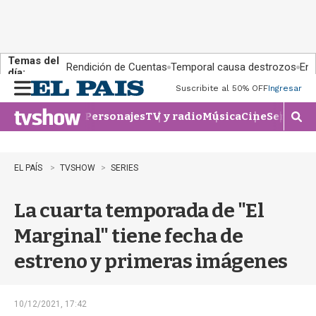
Temas del
Rendición de Cuentas
Temporal causa destrozos
En 
día:
Suscribite al 50% OFF
Ingresar
M
e
Personajes
TV y radio
Música
Cine
Series
Te
n
M
u
o
s
t
EL PAÍS
TVSHOW
SERIES
r
a
La cuarta temporada de "El
r
b
Marginal" tiene fecha de
�
s
estreno y primeras imágenes
q
u
e
d
10/12/2021, 17:42