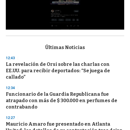
0
s
e
c
Últimas Noticias
o
n
12:43
d
La revelación de Orsi sobre las charlas con
s
o
EE.UU. para recibir deportados: “Se juega de
f
callado”
3
3
s
12:34
e
Funcionario de la Guardia Republicana fue
c
atrapado con más de $ 300.000 en perfumes de
o
n
contrabando
d
s
12:27
Mauricio Amaro fue presentado en Atlanta