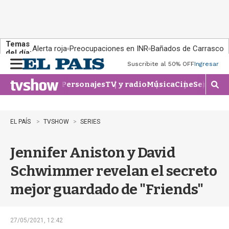
Temas
Alerta roja
Preocupaciones en INR
Bañados de Carrasco
del día:
Suscribite al 50% OFF
Ingresar
M
e
Personajes
TV y radio
Música
Cine
Series
Te
n
M
u
o
s
t
EL PAÍS
TVSHOW
SERIES
r
a
Jennifer Aniston y David
r
b
Schwimmer revelan el secreto
�
s
mejor guardado de "Friends"
q
u
e
d
27/05/2021, 12:42