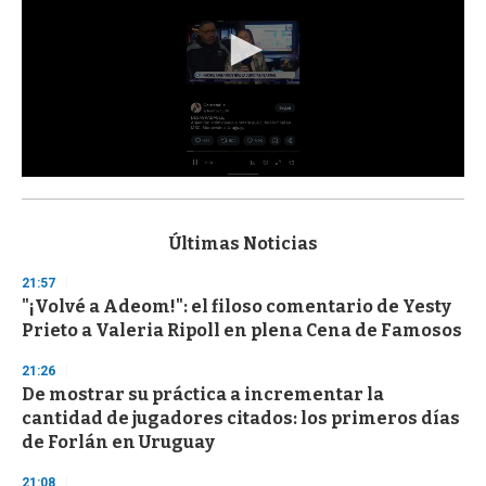
0
s
e
c
Últimas Noticias
o
n
21:57
d
"¡Volvé a Adeom!": el filoso comentario de Yesty
s
o
Prieto a Valeria Ripoll en plena Cena de Famosos
f
3
21:26
3
s
De mostrar su práctica a incrementar la
e
cantidad de jugadores citados: los primeros días
c
de Forlán en Uruguay
o
n
d
21:08