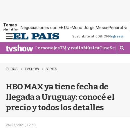
Temas
Negociaciones con EE.UU.
Murió Jorge Messi
Peñarol vs
del día:
Suscribite al 50% OFF
Ingresar
M
e
Personajes
TV y radio
Música
Cine
Series
Te
n
M
u
o
s
t
EL PAÍS
TVSHOW
SERIES
r
a
HBO MAX ya tiene fecha de
r
b
llegada a Uruguay: conocé el
�
s
precio y todos los detalles
q
u
e
d
26/05/2021, 12:53