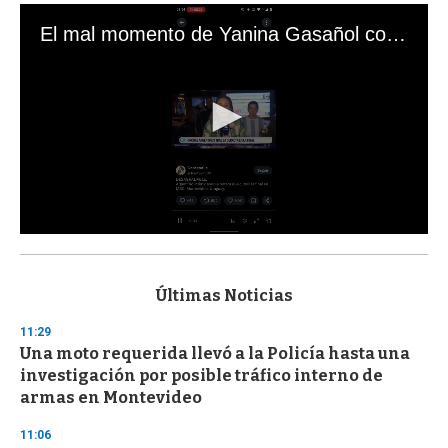
El mal momento de Yanina Gasañol con un hincha argentino en "Subrayado"
0
s
e
c
Últimas Noticias
o
n
11:29
d
Una moto requerida llevó a la Policía hasta una
s
o
investigación por posible tráfico interno de
f
armas en Montevideo
3
3
s
11:06