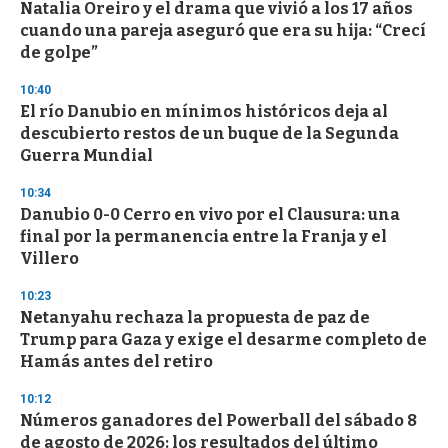
e
Natalia Oreiro y el drama que vivió a los 17 años
c
cuando una pareja aseguró que era su hija: “Crecí
o
n
de golpe”
d
s
10:40
El río Danubio en mínimos históricos deja al
descubierto restos de un buque de la Segunda
Guerra Mundial
10:34
Danubio 0-0 Cerro en vivo por el Clausura: una
final por la permanencia entre la Franja y el
Villero
10:23
Netanyahu rechaza la propuesta de paz de
Trump para Gaza y exige el desarme completo de
Hamás antes del retiro
10:12
Números ganadores del Powerball del sábado 8
de agosto de 2026: los resultados del último