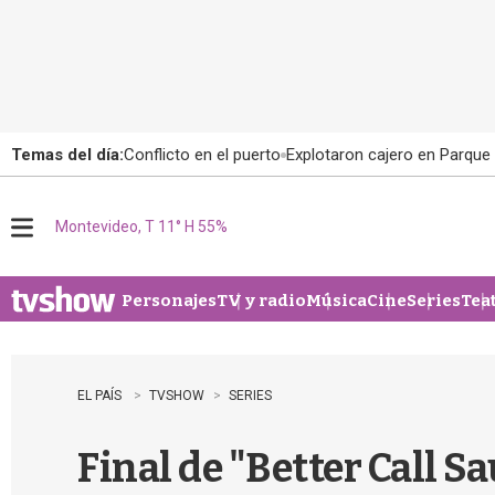
Temas del día:
Conflicto en el puerto
Explotaron cajero en Parque
Montevideo, T 11° H 55%
M
e
n
u
Personajes
TV y radio
Música
Cine
Series
Tea
EL PAÍS
TVSHOW
SERIES
Final de "Better Call Sa