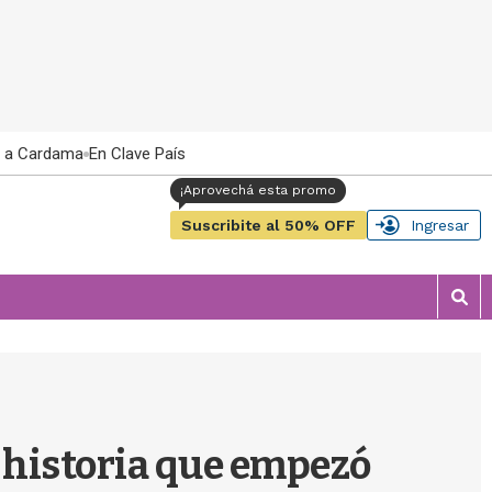
 a Cardama
En Clave País
Suscribite al 50% OFF
Ingresar
M
o
s
t
r
a
r
la historia que empezó
b
�