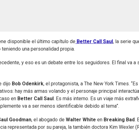
ene disponible el último capítulo de
Better Call Saul
, la serie qu
 teniendo una personalidad propia.
edente, y eso es un debate entre los seguidores. El final va a 
e dijo
Bob Odenkirk
, el protagonista, a The New York Times. “Es
ativos: hay más armas volando y el personaje principal interactú
 caso en
Better Call Saul
. Es más interno. Es un viaje más extrañ
plemente va a ser menos identificable debido al tema”.
Saul Goodman
, el abogado de
Walter White
en
Breaking Bad
. 
encia representada por su pareja, la también doctora Kim Wexler 