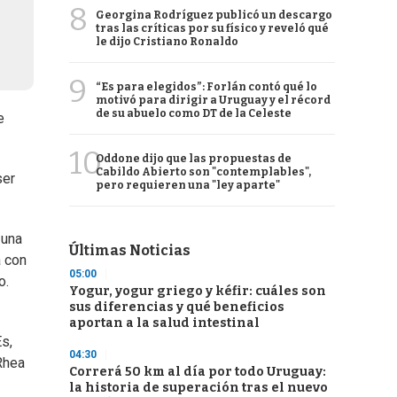
8
Georgina Rodríguez publicó un descargo
tras las críticas por su físico y reveló qué
le dijo Cristiano Ronaldo
9
“Es para elegidos”: Forlán contó qué lo
motivó para dirigir a Uruguay y el récord
de su abuelo como DT de la Celeste
e
10
Oddone dijo que las propuestas de
Cabildo Abierto son "contemplables",
ser
pero requieren una "ley aparte"
 una
Últimas Noticias
a con
05:00
o.
Yogur, yogur griego y kéfir: cuáles son
sus diferencias y qué beneficios
aportan a la salud intestinal
Es,
04:30
(Rhea
Correrá 50 km al día por todo Uruguay:
la historia de superación tras el nuevo