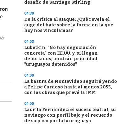
desafío de Santiago Stirling
aron
04:30
re
De la crítica al ataque: ¿Qué revela el
auge del hate sobre la forma en la que
hoy nos vinculamos?
na
04:03
Lubetkin: "No hay negociación
concreta" con EE.UU. y, si llegan
deportados, tendrán prioridad
"uruguayos detenidos"
04:00
La basura de Montevideo seguirá yendo
a Felipe Cardoso hasta al menos 2055,
con las obras que prevé la IMM
04:00
Laurita Fernández: el suceso teatral, su
noviazgo con perfil bajo y el recuerdo
de su paso por la tv uruguaya