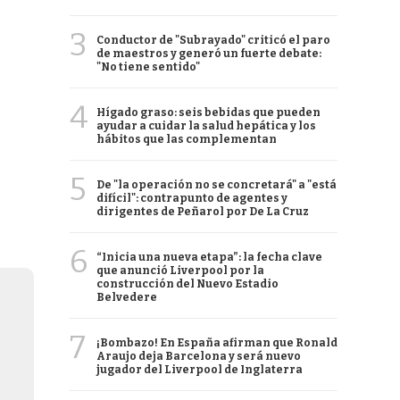
3
Conductor de "Subrayado" criticó el paro
de maestros y generó un fuerte debate:
"No tiene sentido"
4
Hígado graso: seis bebidas que pueden
ayudar a cuidar la salud hepática y los
hábitos que las complementan
5
De "la operación no se concretará" a "está
difícil": contrapunto de agentes y
dirigentes de Peñarol por De La Cruz
6
“Inicia una nueva etapa”: la fecha clave
que anunció Liverpool por la
construcción del Nuevo Estadio
Belvedere
7
¡Bombazo! En España afirman que Ronald
Araujo deja Barcelona y será nuevo
jugador del Liverpool de Inglaterra